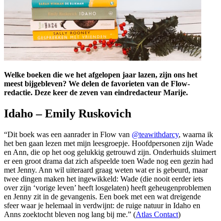
Welke boeken die we het afgelopen jaar lazen, zijn ons het
meest bijgebleven? We delen de favorieten van de Flow-
redactie. Deze keer de zeven van eindredacteur Marije.
Idaho – Emily Ruskovich
“Dit boek was een aanrader in Flow van
@teawithdarcy
, waarna ik
het ben gaan lezen met mijn leesgroepje. Hoofdpersonen zijn Wade
en Ann, die op het oog gelukkig getrouwd zijn. Onderhuids sluimert
er een groot drama dat zich afspeelde toen Wade nog een gezin had
met Jenny. Ann wil uiteraard graag weten wat er is gebeurd, maar
twee dingen maken het ingewikkeld: Wade (die nooit eerder iets
over zijn ‘vorige leven’ heeft losgelaten) heeft geheugenproblemen
en Jenny zit in de gevangenis. Een boek met een wat dreigende
sfeer waar je helemaal in verdwijnt: de ruige natuur in Idaho en
Anns zoektocht bleven nog lang bij me.” (
Atlas Contact
)