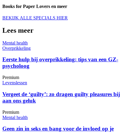
Books for Paper Lovers en meer
BEKIJK ALLE SPECIALS HIER
Lees meer
Mental health
Overprikkeling
Eerste hulp bij overprikkeling: tips van een GZ-
psycholoog
Premium
Levenslessen
Vergeet de ‘guilty’: zo dragen guilty pleasures bij
aan ons geluk
Premium
Mental health
Geen zin in seks en bang voor de invloed op je