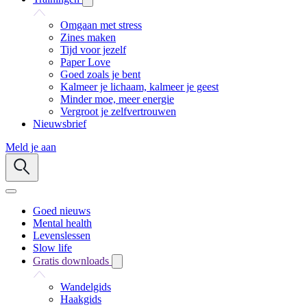
Omgaan met stress
Zines maken
Tijd voor jezelf
Paper Love
Goed zoals je bent
Kalmeer je lichaam, kalmeer je geest
Minder moe, meer energie
Vergroot je zelfvertrouwen
Nieuwsbrief
Meld je aan
Goed nieuws
Mental health
Levenslessen
Slow life
Gratis downloads
Wandelgids
Haakgids