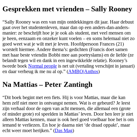
Gesprekken met vrienden – Sally Rooney
“Sally Rooney was een van mijn ontdekkingen dit jaar. Haar debuut
gaat over het studentenleven, maar dan op een anders-dan-anders-
manier: ze beschrijft hoe je je ook als student, met veel mensen om
je heen, eenzaam en onzeker kunt voelen – en soms helemaal niet zo
goed weet wat je wilt met je leven. Hoofdpersoon Frances (21)
worstelt hiermee. Andere thema’s: gedichten (Francis doet samen
met haar beste vriendin Bobbi mee aan poetryslams) en de liefde (ze
belandt tegen wil en dank in een ingewikkelde relatie). Rooney’s
tweede boek
Normal people
is net uit (vertaling verschijnt in januari)
en daar verheug ik me nu al op.” (
AMBO|Anthos
)
Na Mattias – Peter Zantingh
“Dit boek begint met een fiets. Hij is voor Mattias, maar die kan
hem zelf niet meer in ontvangst nemen. Wat is er gebeurd? Je leest
zijn verhaal door de ogen van acht mensen, die allemaal een (grote
of minder grote) rol speelden in Mattias’ leven. Door hen leer je niet
alleen Mattias kennen, maar is ook heel goed voelbaar hoe het is om
iemand te verliezen. En hoe je daarna niet ‘de draad oppakt’, maar
echt weer moet herijken.” (
Das Mag
)