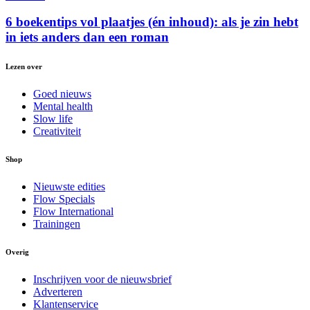
6 boekentips vol plaatjes (én inhoud): als je zin hebt
in iets anders dan een roman
Lezen over
Goed nieuws
Mental health
Slow life
Creativiteit
Shop
Nieuwste edities
Flow Specials
Flow International
Trainingen
Overig
Inschrijven voor de nieuwsbrief
Adverteren
Klantenservice