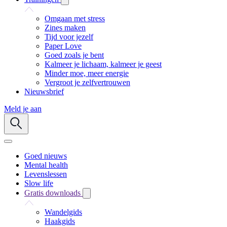
Omgaan met stress
Zines maken
Tijd voor jezelf
Paper Love
Goed zoals je bent
Kalmeer je lichaam, kalmeer je geest
Minder moe, meer energie
Vergroot je zelfvertrouwen
Nieuwsbrief
Meld je aan
Goed nieuws
Mental health
Levenslessen
Slow life
Gratis downloads
Wandelgids
Haakgids