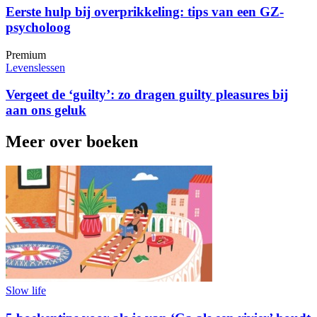
Eerste hulp bij overprikkeling: tips van een GZ-
psycholoog
Premium
Levenslessen
Vergeet de ‘guilty’: zo dragen guilty pleasures bij
aan ons geluk
Meer over boeken
Slow life