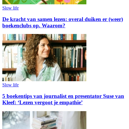
Slow life
De kracht van samen lezen: overal duiken er (weer)
boekenclubs op. Waarom?
Slow life
5 boekentips van journalist en presentator Suse van
Kleef: ‘Lezen vergoot je empathie’