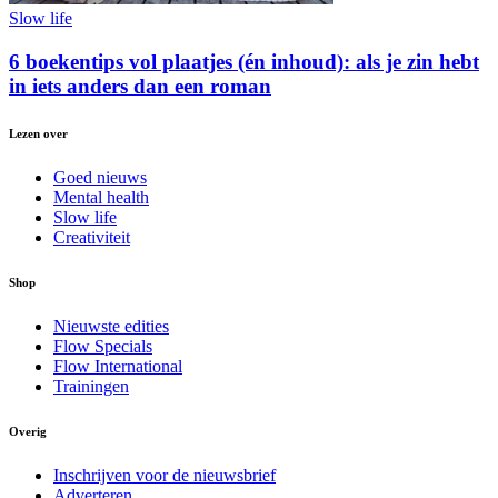
Slow life
6 boekentips vol plaatjes (én inhoud): als je zin hebt
in iets anders dan een roman
Lezen over
Goed nieuws
Mental health
Slow life
Creativiteit
Shop
Nieuwste edities
Flow Specials
Flow International
Trainingen
Overig
Inschrijven voor de nieuwsbrief
Adverteren