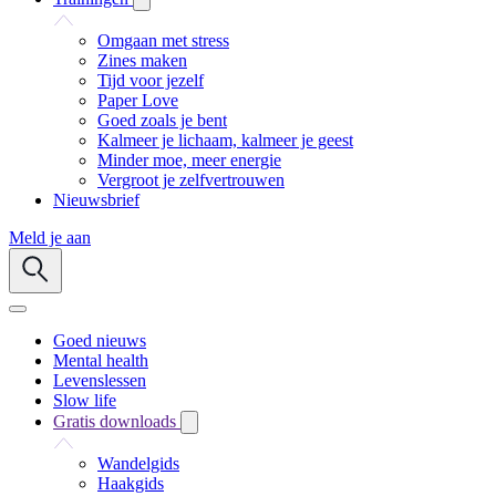
Omgaan met stress
Zines maken
Tijd voor jezelf
Paper Love
Goed zoals je bent
Kalmeer je lichaam, kalmeer je geest
Minder moe, meer energie
Vergroot je zelfvertrouwen
Nieuwsbrief
Meld je aan
Goed nieuws
Mental health
Levenslessen
Slow life
Gratis downloads
Wandelgids
Haakgids