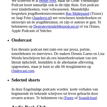
We schreven er al
eerder over
, maar de Grote Vriendelijke
Podcast hoort natuurlijk ook in dit rijtje thuis. Een podcast
over kinderboeken, voor volwassenen. Maandelijks
bespreken jeugdboekenrecensenten
Bas Maliepaard
(Trouw)
en Jaap Friso (
Jaapleest.nl
) net verschenen kinderboeken en
nieuwtjes uit de jeugdliteratuur, en zijn er auteurs te gast. Te
beluisteren op
Degrotevriendelijkepodcast.nl
of via iTunes,
Apple Podcasts of Stitcher.
Ondercast
Een literaire podcast met ruim een uur proza, poëzie,
toneelteksten en interviews. De makers Dennis Gaens en Lisa
Weeda beschrijven het als een luisterboekvariant van een
literair tijdschrift. Inmiddels is de allerlaatste aflevering
opgenomen, maar je kunt ze alle 66 terugluisteren op
Ondercast.com
.
Selected shorts
In deze Engelstalige podcasts worden korte verhalen van
beginnende én bekende schrijvers tot leven gebracht door
ervaren acteurs. Te beluisteren via
iTunes
of
Soundcloud
.