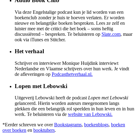
Audio Book Club
Via deze Engelstalige podcast kun je lid worden van een
boekenclub zonder je huis te hoeven verlaten. Er worden
nieuwe en belangrijke boeken besproken. Lees ze zelf en
luister mee met de critici die het boek – soms heftig
discussiërend – bespreken. Te beluisteren op
Slate.com
, maar
ook via iTunes en Stitcher.
Het verhaal
Schrijver en interviewer Monique Huijdink interviewt
Nederlandse en Vlaamse schrijvers over hun werk. Je vindt
de afleveringen op
Podcasthetverhaal.nl.
Lopen met Lebowski
Uitgeverij Lebowski heeft de podcast
Lopen met Lebowski
gelanceerd. Hierin worden auteurs meegenomen langs
plekken die een belangrijk rol speelden in hun leven en in hun
werk. Te beluisteren via de
website van Lebowski.
*Eerder schreven we over
Bookstagrams
,
boekenblogs
,
boeken
over boeken
en
booktubers
.