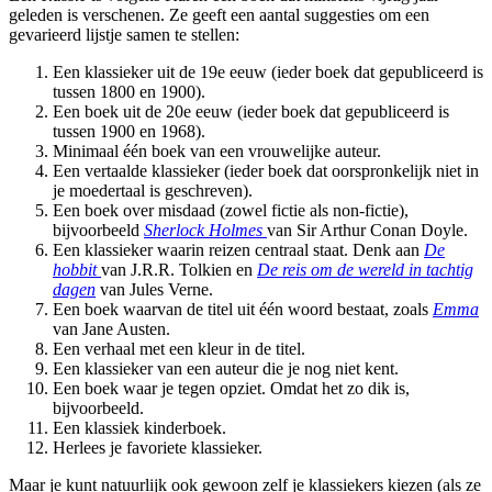
geleden is verschenen. Ze geeft een aantal suggesties om een
gevarieerd lijstje samen te stellen:
Een klassieker uit de 19e eeuw (ieder boek dat gepubliceerd is
tussen 1800 en 1900).
Een boek uit de 20e eeuw (ieder boek dat gepubliceerd is
tussen 1900 en 1968).
Minimaal één boek van een vrouwelijke auteur.
Een vertaalde klassieker (ieder boek dat oorspronkelijk niet in
je moedertaal is geschreven).
Een boek over misdaad (zowel fictie als non-fictie),
bijvoorbeeld
Sherlock Holmes
van Sir Arthur Conan Doyle.
Een klassieker waarin reizen centraal staat. Denk aan
De
hobbit
van J.R.R. Tolkien en
De reis om de wereld in tachtig
dagen
van Jules Verne.
Een boek waarvan de titel uit één woord bestaat, zoals
Emma
van Jane Austen.
Een verhaal met een kleur in de titel.
Een klassieker van een auteur die je nog niet kent.
Een boek waar je tegen opziet. Omdat het zo dik is,
bijvoorbeeld.
Een klassiek kinderboek.
Herlees je favoriete klassieker.
Maar je kunt natuurlijk ook gewoon zelf je klassiekers kiezen (als ze