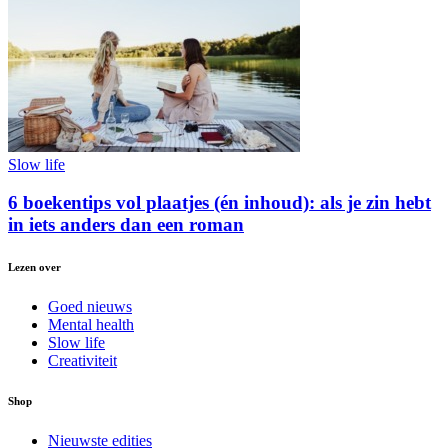
Slow life
6 boekentips vol plaatjes (én inhoud): als je zin hebt
in iets anders dan een roman
Lezen over
Goed nieuws
Mental health
Slow life
Creativiteit
Shop
Nieuwste edities