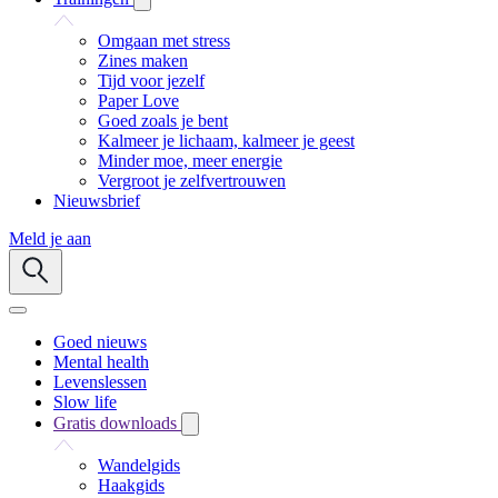
Omgaan met stress
Zines maken
Tijd voor jezelf
Paper Love
Goed zoals je bent
Kalmeer je lichaam, kalmeer je geest
Minder moe, meer energie
Vergroot je zelfvertrouwen
Nieuwsbrief
Meld je aan
Goed nieuws
Mental health
Levenslessen
Slow life
Gratis downloads
Wandelgids
Haakgids