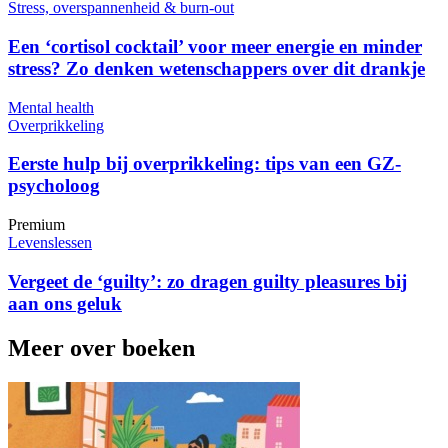
Stress, overspannenheid & burn-out
Een ‘cortisol cocktail’ voor meer energie en minder
stress? Zo denken wetenschappers over dit drankje
Mental health
Overprikkeling
Eerste hulp bij overprikkeling: tips van een GZ-
psycholoog
Premium
Levenslessen
Vergeet de ‘guilty’: zo dragen guilty pleasures bij
aan ons geluk
Meer over boeken