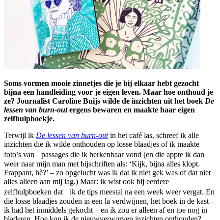
Soms vormen mooie zinnetjes die je bij elkaar hebt gezocht
bijna een handleiding voor je eigen leven. Maar hoe onthoud je
ze? Journalist Caroline Buijs wilde de inzichten uit het boek
De
lessen van burn-out
ergens bewaren en maakte haar eigen
zelfhulpboekje.
Terwijl ik
De lessen van burn-out
in het café las, schreef ik alle
inzichten die ik wilde onthouden op losse blaadjes of ik maakte
foto’s van passages die ik herkenbaar vond (en die appte ik dan
weer naar mijn man met bijschriften als: ‘Kijk, bijna alles klopt.
Frappant, hè?’ – zo opgelucht was ik dat ik niet gek was of dat niet
alles alleen aan mij lag.) Maar: ik wist ook bij eerdere
zelfhulpboeken dat ik de tips meestal na een week weer vergat. En
die losse blaadjes zouden in een la verdwijnen, het boek in de kast –
ik had het inmiddels gekocht – en ik zou er alleen af en toe nog in
bladeren. Hoe kon ik de nieuwverworven inzichten onthouden?