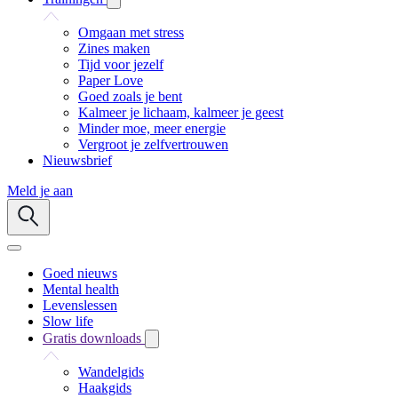
Omgaan met stress
Zines maken
Tijd voor jezelf
Paper Love
Goed zoals je bent
Kalmeer je lichaam, kalmeer je geest
Minder moe, meer energie
Vergroot je zelfvertrouwen
Nieuwsbrief
Meld je aan
Goed nieuws
Mental health
Levenslessen
Slow life
Gratis downloads
Wandelgids
Haakgids