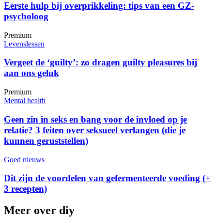
Eerste hulp bij overprikkeling: tips van een GZ-
psycholoog
Premium
Levenslessen
Vergeet de ‘guilty’: zo dragen guilty pleasures bij
aan ons geluk
Premium
Mental health
Geen zin in seks en bang voor de invloed op je
relatie? 3 feiten over seksueel verlangen (die je
kunnen geruststellen)
Goed nieuws
Dit zijn de voordelen van gefermenteerde voeding (+
3 recepten)
Meer over diy