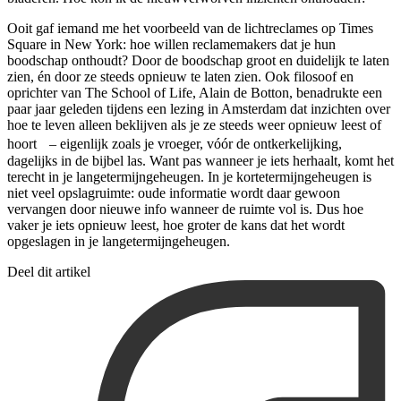
Ooit gaf iemand me het voorbeeld van de lichtreclames op Times
Square in New York: hoe willen reclamemakers dat je hun
boodschap onthoudt? Door de boodschap groot en duidelijk te laten
zien, én door ze steeds opnieuw te laten zien. Ook filosoof en
oprichter van The School of Life, Alain de Botton, benadrukte een
paar jaar geleden tijdens een lezing in Amsterdam dat inzichten over
hoe te leven alleen beklijven als je ze steeds weer opnieuw leest of
hoort – eigenlijk zoals je vroeger, vóór de ontkerkelijking,
dagelijks in de bijbel las. Want pas wanneer je iets herhaalt, komt het
terecht in je langetermijngeheugen. In je kortetermijngeheugen is
niet veel opslagruimte: oude informatie wordt daar gewoon
vervangen door nieuwe info wanneer de ruimte vol is. Dus hoe
vaker je iets opnieuw leest, hoe groter de kans dat het wordt
opgeslagen in je langetermijngeheugen.
Deel dit artikel