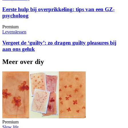
Eerste hulp bij overprikkeling: tips van een GZ-
psycholoog
Premium
Levenslessen
Vergeet de ‘guilty’: zo dragen guilty pleasures bij
aan ons geluk
Meer over diy
Premium
Slow life