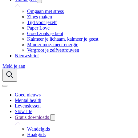
Omgaan met stress
Zines maken
Tijd voor jezelf
Paper Love
Goed zoals je bent
Kalmeer je lichaam, kalmeer je geest
Minder moe, meer energie
Vergroot je zelfvertrouwen
Nieuwsbrief
Meld je aan
Goed nieuws
Mental health
Levenslessen
Slow life
Gratis downloads
Wandelgids
Haakgids