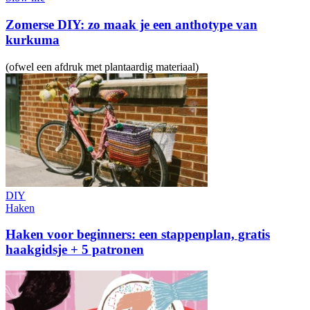
Zomerse DIY: zo maak je een anthotype van
kurkuma
(ofwel een afdruk met plantaardig materiaal)
DIY
Haken
Haken voor beginners: een stappenplan, gratis
haakgidsje + 5 patronen