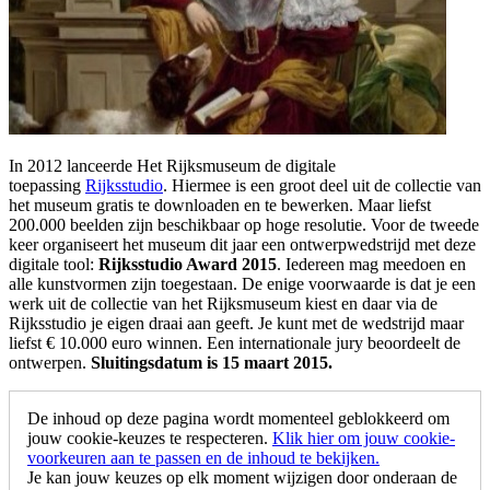
In 2012 lanceerde Het Rijksmuseum de digitale
toepassing
Rijksstudio
. Hiermee is een groot deel uit de collectie van
het museum gratis te downloaden en te bewerken. Maar liefst
200.000 beelden zijn beschikbaar op hoge resolutie. Voor de tweede
keer organiseert het museum dit jaar een ontwerpwedstrijd met deze
digitale tool:
Rijksstudio Award 2015
. Iedereen mag meedoen en
alle kunstvormen zijn toegestaan. De enige voorwaarde is dat je een
werk uit de collectie van het Rijksmuseum kiest en daar via de
Rijksstudio je eigen draai aan geeft. Je kunt met de wedstrijd maar
liefst € 10.000 euro winnen. Een internationale jury beoordeelt de
ontwerpen.
Sluitingsdatum is 15 maart 2015.
De inhoud op deze pagina wordt momenteel geblokkeerd om
jouw cookie-keuzes te respecteren.
Klik hier om jouw cookie-
voorkeuren aan te passen en de inhoud te bekijken.
Je kan jouw keuzes op elk moment wijzigen door onderaan de