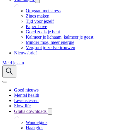
Omgaan met stress
Zines maken
Tijd voor jezelf
Paper Love
Goed zoals je bent
Kalmeer je lichaam, kalmeer je geest
Minder moe, meer energie
Vergroot je zelfvertrouwen
Nieuwsbrief
Meld je aan
Goed nieuws
Mental health
Levenslessen
Slow life
Gratis downloads
Wandelgids
Haakgids