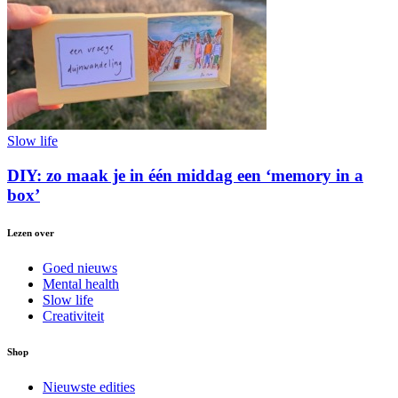
Slow life
DIY: zo maak je in één middag een ‘memory in a
box’
Lezen over
Goed nieuws
Mental health
Slow life
Creativiteit
Shop
Nieuwste edities