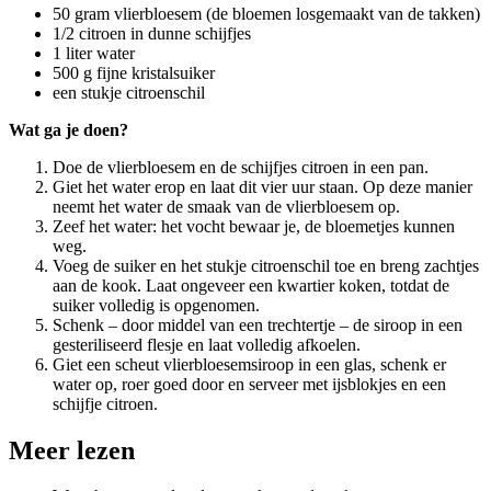
50 gram vlierbloesem (de bloemen losgemaakt van de takken)
1/2 citroen in dunne schijfjes
1 liter water
500 g fijne kristalsuiker
een stukje citroenschil
Wat ga je doen?
Doe de vlierbloesem en de schijfjes citroen in een pan.
Giet het water erop en laat dit vier uur staan. Op deze manier
neemt het water de smaak van de vlierbloesem op.
Zeef het water: het vocht bewaar je, de bloemetjes kunnen
weg.
Voeg de suiker en het stukje citroenschil toe en breng zachtjes
aan de kook. Laat ongeveer een kwartier koken, totdat de
suiker volledig is opgenomen.
Schenk – door middel van een trechtertje – de siroop in een
gesteriliseerd flesje en laat volledig afkoelen.
Giet een scheut vlierbloesemsiroop in een glas, schenk er
water op, roer goed door en serveer met ijsblokjes en een
schijfje citroen.
Meer lezen