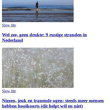
Slow life
Wel zee, geen drukte: 9 rustige stranden in
Nederland
Slow life
Niezen, jeuk en tranende ogen: steeds meer mensen
hebben hooikoorts (dit helpt wél en níet)