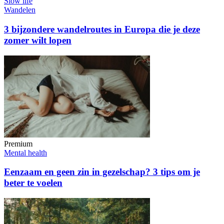
Slow life
Wandelen
3 bijzondere wandelroutes in Europa die je deze
zomer wilt lopen
Premium
Mental health
Eenzaam en geen zin in gezelschap? 3 tips om je
beter te voelen