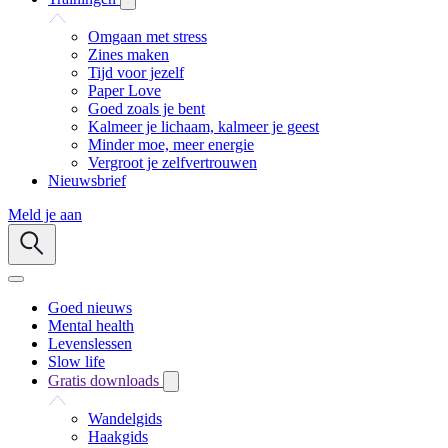
Omgaan met stress
Zines maken
Tijd voor jezelf
Paper Love
Goed zoals je bent
Kalmeer je lichaam, kalmeer je geest
Minder moe, meer energie
Vergroot je zelfvertrouwen
Nieuwsbrief
Meld je aan
Goed nieuws
Mental health
Levenslessen
Slow life
Gratis downloads
Wandelgids
Haakgids