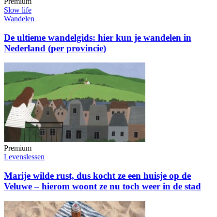
Premium
Slow life
Wandelen
De ultieme wandelgids: hier kun je wandelen in
Nederland (per provincie)
Premium
Levenslessen
Marije wilde rust, dus kocht ze een huisje op de
Veluwe – hierom woont ze nu toch weer in de stad