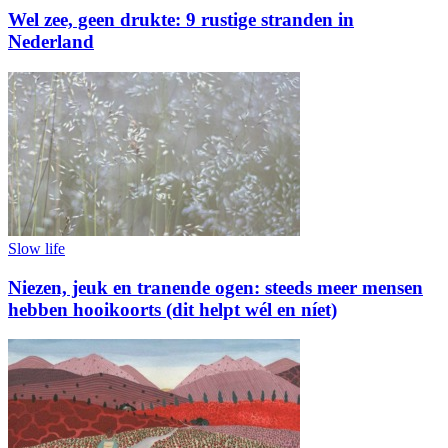
Wel zee, geen drukte: 9 rustige stranden in
Nederland
Slow life
Niezen, jeuk en tranende ogen: steeds meer mensen
hebben hooikoorts (dit helpt wél en níet)