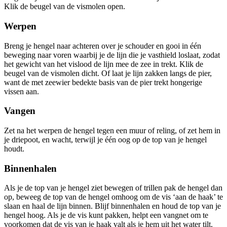
Klik de beugel van de vismolen open.
Werpen
Breng je hengel naar achteren over je schouder en gooi in één
beweging naar voren waarbij je de lijn die je vasthield loslaat, zodat
het gewicht van het vislood de lijn mee de zee in trekt. Klik de
beugel van de vismolen dicht. Of laat je lijn zakken langs de pier,
want de met zeewier bedekte basis van de pier trekt hongerige
vissen aan.
Vangen
Zet na het werpen de hengel tegen een muur of reling, of zet hem in
je driepoot, en wacht, terwijl je één oog op de top van je hengel
houdt.
Binnenhalen
Als je de top van je hengel ziet bewegen of trillen pak de hengel dan
op, beweeg de top van de hengel omhoog om de vis ‘aan de haak’ te
slaan en haal de lijn binnen. Blijf binnenhalen en houd de top van je
hengel hoog. Als je de vis kunt pakken, helpt een vangnet om te
voorkomen dat de vis van je haak valt als je hem uit het water tilt.