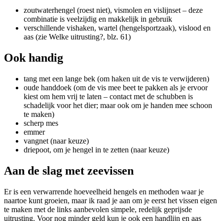
zoutwaterhengel (roest niet), vismolen en vislijnset – deze
combinatie is veelzijdig en makkelijk in gebruik
verschillende vishaken, wartel (hengelsportzaak), vislood en
aas (zie Welke uitrusting?, blz. 61)
Ook handig
tang met een lange bek (om haken uit de vis te verwijderen)
oude handdoek (om de vis mee beet te pakken als je ervoor
kiest om hem vrij te laten – contact met de schubben is
schadelijk voor het dier; maar ook om je handen mee schoon
te maken)
scherp mes
emmer
vangnet (naar keuze)
driepoot, om je hengel in te zetten (naar keuze)
Aan de slag met zeevissen
Er is een verwarrende hoeveelheid hengels en methoden waar je
naartoe kunt groeien, maar ik raad je aan om je eerst het vissen eigen
te maken met de links aanbevolen simpele, redelijk geprijsde
uitrusting. Voor nog minder geld kun je ook een handlijn en aas