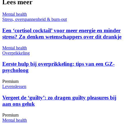
Lees meer
Mental health
Stress, overspannenheid & burn-out
Een ‘cortisol cocktail’ voor meer energie en minder
stress? Zo denken wetenschappers over dit drankje
Mental health
Overprikkeling
Eerste hulp bij overprikkeling: tips van een GZ-
psycholoog
Premium
Levenslessen
Vergeet de ‘guilty’: zo dragen guilty pleasures bij
aan ons geluk
Premium
Mental health