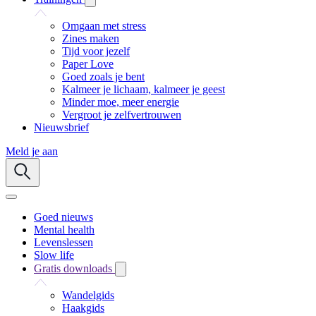
Omgaan met stress
Zines maken
Tijd voor jezelf
Paper Love
Goed zoals je bent
Kalmeer je lichaam, kalmeer je geest
Minder moe, meer energie
Vergroot je zelfvertrouwen
Nieuwsbrief
Meld je aan
Goed nieuws
Mental health
Levenslessen
Slow life
Gratis downloads
Wandelgids
Haakgids