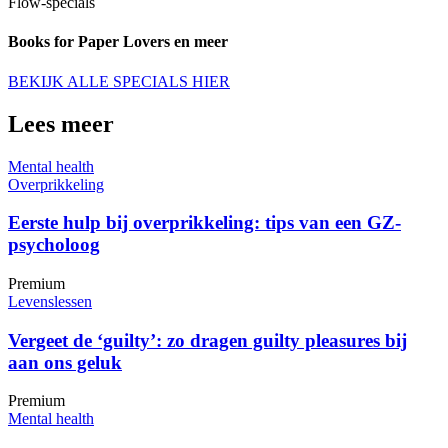
Flow-specials
Books for Paper Lovers en meer
BEKIJK ALLE SPECIALS HIER
Lees meer
Mental health
Overprikkeling
Eerste hulp bij overprikkeling: tips van een GZ-
psycholoog
Premium
Levenslessen
Vergeet de ‘guilty’: zo dragen guilty pleasures bij
aan ons geluk
Premium
Mental health