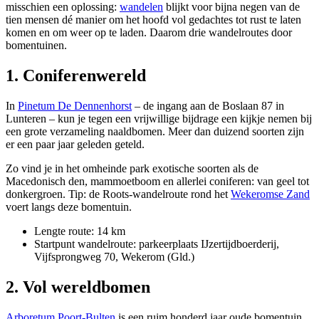
misschien een oplossing:
wandelen
blijkt voor bijna negen van de
tien mensen dé manier om het hoofd vol gedachtes tot rust te laten
komen en om weer op te laden. Daarom drie wandelroutes door
bomentuinen.
1. Coniferenwereld
In
Pinetum De Dennenhorst
– de ingang aan de Boslaan 87 in
Lunteren – kun je tegen een vrijwillige bijdrage een kijkje nemen bij
een grote verzameling naaldbomen. Meer dan duizend soorten zijn
er een paar jaar geleden geteld.
Zo vind je in het omheinde park exotische soorten als de
Macedonisch den, mammoetboom en allerlei coniferen: van geel tot
donkergroen. Tip: de Roots-wandelroute rond het
Wekeromse Zand
voert langs deze bomentuin.
Lengte route: 14 km
Startpunt wandelroute: parkeerplaats IJzertijdboerderij,
Vijfsprongweg 70, Wekerom (Gld.)
2. Vol wereldbomen
Arboretum Poort-Bulten
is een ruim honderd jaar oude bomentuin