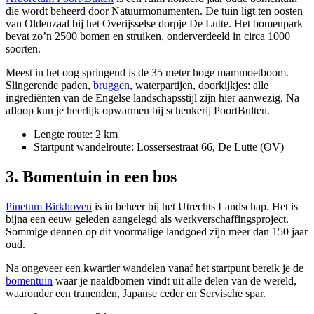
die wordt beheerd door Natuurmonumenten. De tuin ligt ten oosten
van Oldenzaal bij het Overijsselse dorpje De Lutte. Het bomenpark
bevat zo’n 2500 bomen en struiken, onderverdeeld in circa 1000
soorten.
Meest in het oog springend is de 35 meter hoge mammoetboom.
Slingerende paden,
bruggen
, waterpartijen, doorkijkjes: alle
ingrediënten van de Engelse landschapsstijl zijn hier aanwezig. Na
afloop kun je heerlijk opwarmen bij schenkerij PoortBulten.
Lengte route: 2 km
Startpunt wandelroute: Lossersestraat 66, De Lutte (OV)
3. Bomentuin in een bos
Pinetum Birkhoven
is in beheer bij het Utrechts Landschap. Het is
bijna een eeuw geleden aangelegd als werkverschaffingsproject.
Sommige dennen op dit voormalige landgoed zijn meer dan 150 jaar
oud.
Na ongeveer een kwartier wandelen vanaf het startpunt bereik je de
bomentuin
waar je naaldbomen vindt uit alle delen van de wereld,
waaronder een tranenden, Japanse ceder en Servische spar.