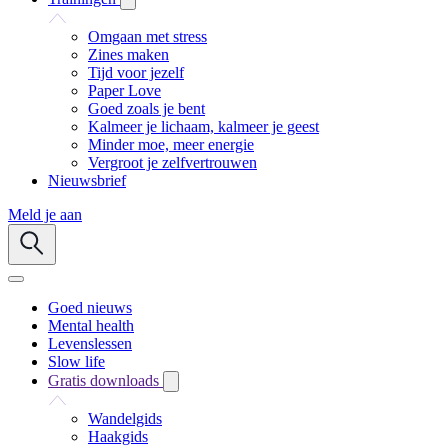
Omgaan met stress
Zines maken
Tijd voor jezelf
Paper Love
Goed zoals je bent
Kalmeer je lichaam, kalmeer je geest
Minder moe, meer energie
Vergroot je zelfvertrouwen
Nieuwsbrief
Meld je aan
Goed nieuws
Mental health
Levenslessen
Slow life
Gratis downloads
Wandelgids
Haakgids