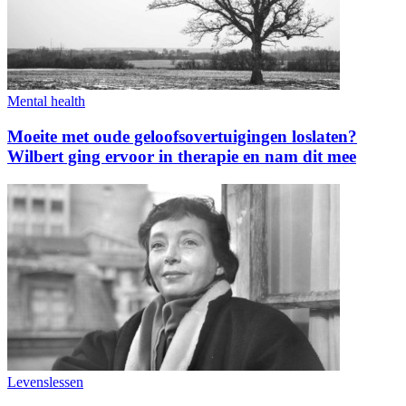
Mental health
Moeite met oude geloofsovertuigingen loslaten?
Wilbert ging ervoor in therapie en nam dit mee
Levenslessen