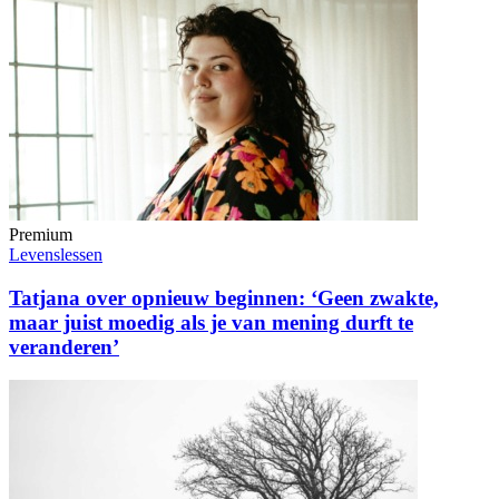
Premium
Levenslessen
Tatjana over opnieuw beginnen: ‘Geen zwakte,
maar juist moedig als je van mening durft te
veranderen’