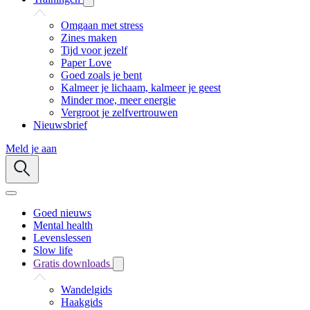
Omgaan met stress
Zines maken
Tijd voor jezelf
Paper Love
Goed zoals je bent
Kalmeer je lichaam, kalmeer je geest
Minder moe, meer energie
Vergroot je zelfvertrouwen
Nieuwsbrief
Meld je aan
Goed nieuws
Mental health
Levenslessen
Slow life
Gratis downloads
Wandelgids
Haakgids