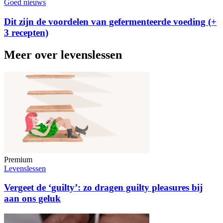
Goed nieuws
Dit zijn de voordelen van gefermenteerde voeding (+
3 recepten)
Meer over levenslessen
Premium
Levenslessen
Vergeet de ‘guilty’: zo dragen guilty pleasures bij
aan ons geluk