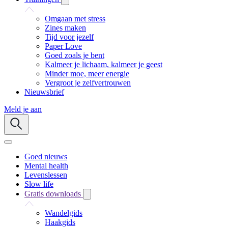
Omgaan met stress
Zines maken
Tijd voor jezelf
Paper Love
Goed zoals je bent
Kalmeer je lichaam, kalmeer je geest
Minder moe, meer energie
Vergroot je zelfvertrouwen
Nieuwsbrief
Meld je aan
Goed nieuws
Mental health
Levenslessen
Slow life
Gratis downloads
Wandelgids
Haakgids