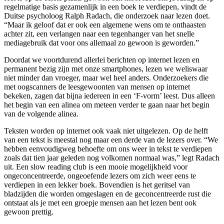
regelmatige basis gezamenlijk in een boek te verdiepen, vindt de
Duitse psycholoog Ralph Radach, die onderzoek naar lezen doet.
“Maar ik geloof dat er ook een algemene wens om te onthaasten
achter zit, een verlangen naar een tegenhanger van het snelle
mediagebruik dat voor ons allemaal zo gewoon is geworden.”
Doordat we voortdurend allerlei berichten op internet lezen en
permanent bezig zijn met onze smartphones, lezen we weliswaar
niet minder dan vroeger, maar wel heel anders. Onderzoekers die
met oogscanners de leesgewoonten van mensen op internet
bekeken, zagen dat bijna iedereen in een ‘F-vorm’ leest. Dus alleen
het begin van een alinea om meteen verder te gaan naar het begin
van de volgende alinea.
Teksten worden op internet ook vaak niet uitgelezen. Op de helft
van een tekst is meestal nog maar een derde van de lezers over. “We
hebben eenvoudigweg behoefte om ons weer in tekst te verdiepen
zoals dat tien jaar geleden nog volkomen normaal was,” legt Radach
uit. Een slow reading club is een mooie mogelijkheid voor
ongeconcentreerde, ongeoefende lezers om zich weer eens te
verdiepen in een lekker boek. Bovendien is het geritsel van
bladzijden die worden omgeslagen en de geconcentreerde rust die
ontstaat als je met een groepje mensen aan het lezen bent ook
gewoon prettig.