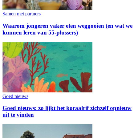
Samen met partners
Waarom jongeren vaker eten weggooien (en wat we
kunnen leren van 55-plussers)
Goed nieuws
Goed nieuws: zo lijkt het koraalrif zichzelf opnieuw
uit te vinden