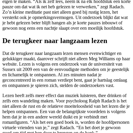
eigen te maken. “Als ik zelf lees, neem ik na elk hoofdstuk een korte
pauze om dat wat ik net heb gelezen te verwerken,” zegt Radach.
Zo’n kleine meditatie past niet alleen goed bij rustig lezen, het
versterkt ook je opmerkingsvermogen. Uit onderzoek blijkt dat wat
je hebt gelezen beter blijft hangen als je korte pauzes inbouwt of
gewoon nog eens een nachtje slaapt over een moeilijk hoofdstuk.
De terugkeer naar langzaam lezen
Dat de terugkeer naar langzaam lezen mensen evenwichtiger en
gelukkiger maakt, daarover schrijft niet alleen Meg Williams op haar
website. Lezen is volgens een onderzoek van de universiteit van
Sussex uit 2009 een van de eenvoudigste methoden om je geestelijk
en lichamelijk te ontspannen. Al zes minuten nadat je
geconcentreerd in een roman verdiept bent, gaat je hartslag omlaag
en ontspannen je spieren zich, stelden de onderzoekers vast.
Lezen heeft zelfs meer effect dan muziek luisteren, thee drinken of
zelfs een wandeling maken. Voor psycholoog Ralph Radach is het
niet alleen de rust en de relatieve moeiteloosheid van het lezen die je
helpen ontspannen. Een van de belangrijkste voordelen is volgens
hem dat je in een andere wereld duikt en je verbindt met
romanfiguren. “Als het een goed boek is, worden de hoofdpersonen
virtuele vrienden van je,” zegt Radach. “En het doet je gewoon
goed om tijd met hen door te brengen op de bank.”