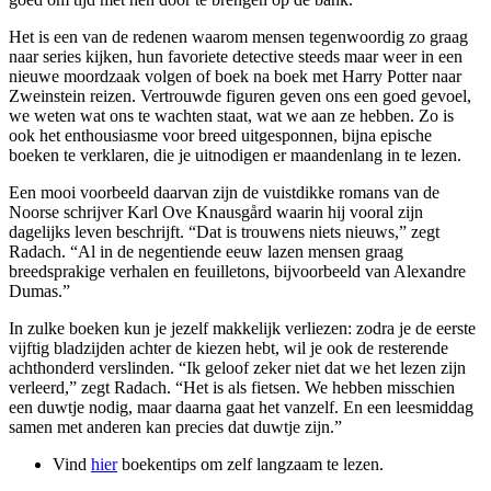
Het is een van de redenen waarom mensen tegenwoordig zo graag
naar series kijken, hun favoriete detective steeds maar weer in een
nieuwe moordzaak volgen of boek na boek met Harry Potter naar
Zweinstein reizen. Vertrouwde figuren geven ons een goed gevoel,
we weten wat ons te wachten staat, wat we aan ze hebben. Zo is
ook het enthousiasme voor breed uitgesponnen, bijna epische
boeken te verklaren, die je uitnodigen er maandenlang in te lezen.
Een mooi voorbeeld daarvan zijn de vuistdikke romans van de
Noorse schrijver Karl Ove Knausgård waarin hij vooral zijn
dagelijks leven beschrijft. “Dat is trouwens niets nieuws,” zegt
Radach. “Al in de negentiende eeuw lazen mensen graag
breedsprakige verhalen en feuilletons, bijvoorbeeld van Alexandre
Dumas.”
In zulke boeken kun je jezelf makkelijk verliezen: zodra je de eerste
vijftig bladzijden achter de kiezen hebt, wil je ook de resterende
achthonderd verslinden. “Ik geloof zeker niet dat we het lezen zijn
verleerd,” zegt Radach. “Het is als fietsen. We hebben misschien
een duwtje nodig, maar daarna gaat het vanzelf. En een leesmiddag
samen met anderen kan precies dat duwtje zijn.”
Vind
hier
boekentips om zelf langzaam te lezen.