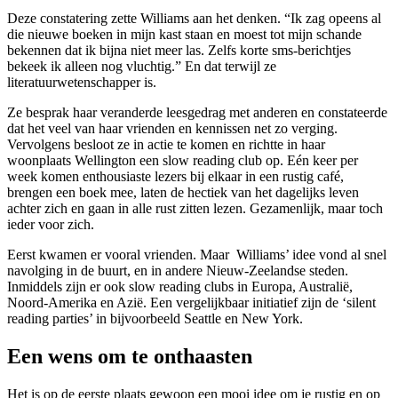
Deze constatering zette Williams aan het denken. “Ik zag opeens al
die nieuwe boeken in mijn kast staan en moest tot mijn schande
bekennen dat ik bijna niet meer las. Zelfs korte sms-berichtjes
bekeek ik alleen nog vluchtig.” En dat terwijl ze
literatuurwetenschapper is.
Ze besprak haar veranderde leesgedrag met anderen en constateerde
dat het veel van haar vrienden en kennissen net zo verging.
Vervolgens besloot ze in actie te komen en richtte in haar
woonplaats Wellington een slow reading club op. Eén keer per
week komen enthousiaste lezers bij elkaar in een rustig café,
brengen een boek mee, laten de hectiek van het dagelijks leven
achter zich en gaan in alle rust zitten lezen. Gezamenlijk, maar toch
ieder voor zich.
Eerst kwamen er vooral vrienden. Maar Williams’ idee vond al snel
navolging in de buurt, en in andere Nieuw-Zeelandse steden.
Inmiddels zijn er ook slow reading clubs in Europa, Australië,
Noord-Amerika en Azië. Een vergelijkbaar initiatief zijn de ‘silent
reading parties’ in bijvoorbeeld Seattle en New York.
Een wens om te onthaasten
Het is op de eerste plaats gewoon een mooi idee om je rustig en op