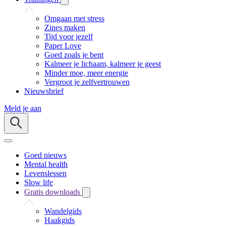
Omgaan met stress
Zines maken
Tijd voor jezelf
Paper Love
Goed zoals je bent
Kalmeer je lichaam, kalmeer je geest
Minder moe, meer energie
Vergroot je zelfvertrouwen
Nieuwsbrief
Meld je aan
Goed nieuws
Mental health
Levenslessen
Slow life
Gratis downloads
Wandelgids
Haakgids