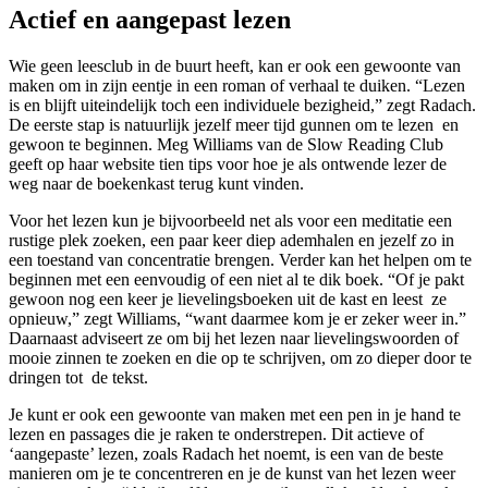
Actief en aangepast lezen
Wie geen leesclub in de buurt heeft, kan er ook een gewoonte van
maken om in zijn eentje in een roman of verhaal te duiken. “Lezen
is en blijft uiteindelijk toch een individuele bezigheid,” zegt Radach.
De eerste stap is natuurlijk jezelf meer tijd gunnen om te lezen en
gewoon te beginnen. Meg Williams van de Slow Reading Club
geeft op haar website tien tips voor hoe je als ontwende lezer de
weg naar de boekenkast terug kunt vinden.
Voor het lezen kun je bijvoorbeeld net als voor een meditatie een
rustige plek zoeken, een paar keer diep ademhalen en jezelf zo in
een toestand van concentratie brengen. Verder kan het helpen om te
beginnen met een eenvoudig of een niet al te dik boek. “Of je pakt
gewoon nog een keer je lievelingsboeken uit de kast en leest ze
opnieuw,” zegt Williams, “want daarmee kom je er zeker weer in.”
Daarnaast adviseert ze om bij het lezen naar lievelingswoorden of
mooie zinnen te zoeken en die op te schrijven, om zo dieper door te
dringen tot de tekst.
Je kunt er ook een gewoonte van maken met een pen in je hand te
lezen en passages die je raken te onderstrepen. Dit actieve of
‘aangepaste’ lezen, zoals Radach het noemt, is een van de beste
manieren om je te concentreren en je de kunst van het lezen weer