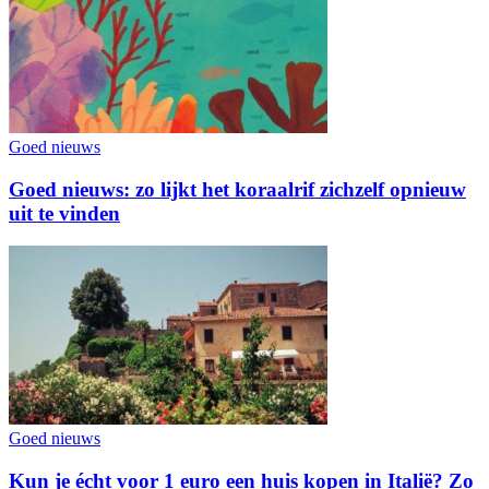
Goed nieuws
Goed nieuws: zo lijkt het koraalrif zichzelf opnieuw
uit te vinden
Goed nieuws
Kun je écht voor 1 euro een huis kopen in Italië? Zo