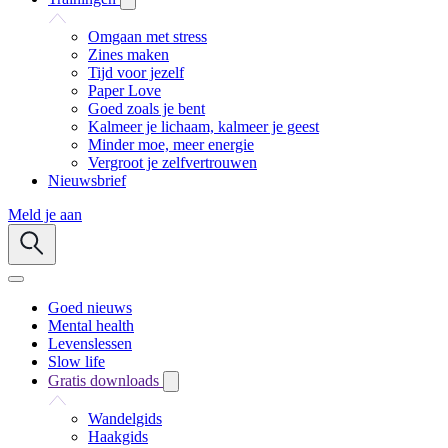
Omgaan met stress
Zines maken
Tijd voor jezelf
Paper Love
Goed zoals je bent
Kalmeer je lichaam, kalmeer je geest
Minder moe, meer energie
Vergroot je zelfvertrouwen
Nieuwsbrief
Meld je aan
Goed nieuws
Mental health
Levenslessen
Slow life
Gratis downloads
Wandelgids
Haakgids