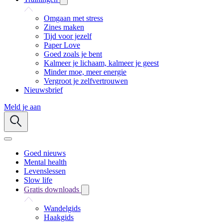
Omgaan met stress
Zines maken
Tijd voor jezelf
Paper Love
Goed zoals je bent
Kalmeer je lichaam, kalmeer je geest
Minder moe, meer energie
Vergroot je zelfvertrouwen
Nieuwsbrief
Meld je aan
Goed nieuws
Mental health
Levenslessen
Slow life
Gratis downloads
Wandelgids
Haakgids