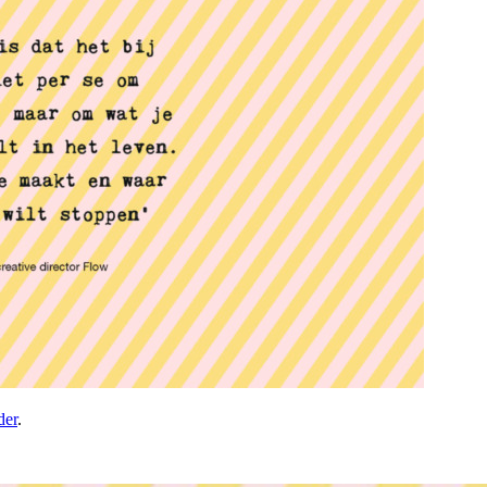
der
.