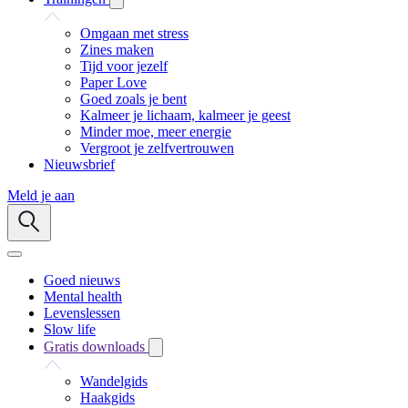
Omgaan met stress
Zines maken
Tijd voor jezelf
Paper Love
Goed zoals je bent
Kalmeer je lichaam, kalmeer je geest
Minder moe, meer energie
Vergroot je zelfvertrouwen
Nieuwsbrief
Meld je aan
Goed nieuws
Mental health
Levenslessen
Slow life
Gratis downloads
Wandelgids
Haakgids