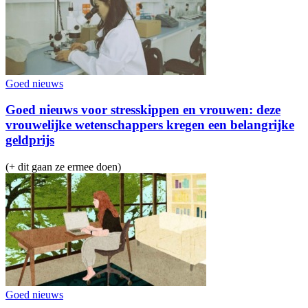
Goed nieuws
Goed nieuws voor stresskippen en vrouwen: deze
vrouwelijke wetenschappers kregen een belangrijke
geldprijs
(+ dit gaan ze ermee doen)
Goed nieuws