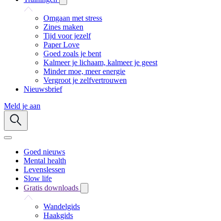
Omgaan met stress
Zines maken
Tijd voor jezelf
Paper Love
Goed zoals je bent
Kalmeer je lichaam, kalmeer je geest
Minder moe, meer energie
Vergroot je zelfvertrouwen
Nieuwsbrief
Meld je aan
Goed nieuws
Mental health
Levenslessen
Slow life
Gratis downloads
Wandelgids
Haakgids