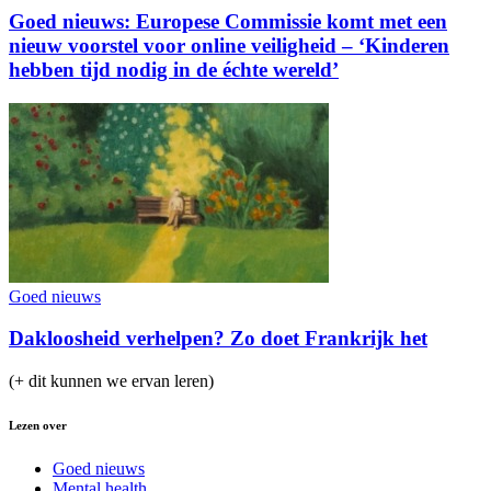
Goed nieuws: Europese Commissie komt met een
nieuw voorstel voor online veiligheid – ‘Kinderen
hebben tijd nodig in de échte wereld’
Goed nieuws
Dakloosheid verhelpen? Zo doet Frankrijk het
(+ dit kunnen we ervan leren)
Lezen over
Goed nieuws
Mental health