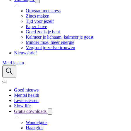
Omgaan met stress
Zines maken
Tijd voor jezelf
Paper Love
Goed zoals je bent
Kalmeer je lichaam, kalmeer je geest
Minder moe, meer energie
Vergroot je zelfvertrouwen
Nieuwsbrief
Meld je aan
Goed nieuws
Mental health
Levenslessen
Slow life
Gratis downloads
Wandelgids
Haakgids