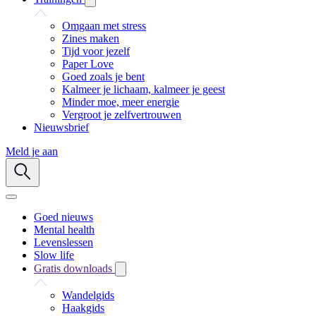
Omgaan met stress
Zines maken
Tijd voor jezelf
Paper Love
Goed zoals je bent
Kalmeer je lichaam, kalmeer je geest
Minder moe, meer energie
Vergroot je zelfvertrouwen
Nieuwsbrief
Meld je aan
Goed nieuws
Mental health
Levenslessen
Slow life
Gratis downloads
Wandelgids
Haakgids