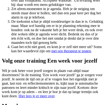
over aan vrolijkheid. Accepteer wanorde.’ Uit ervaring weet
hij: daar wordt een mens gelukkiger van.
Zet afrem-momenten in je agenda. Heb je de neiging om
steeds maar door te hollen, stel dan een paar keer per dag het
alarm in op je telefoon.
De toekomst schat je altijd rooskleuriger in dan ie is. Gelukkig
maar. Maar wel handig om er in je planning rekening mee te
houden: ook na de vakantie heb je het weer druk, en ook over
drie weken slibt je agenda weer dicht. Bedenk nu dus of je
iets écht wilt, en doe het niet omdat je denkt dat je over drie
maanden toch tijd genoeg hebt.
Gaat het echt niet goed, en kom je er zelf niet meer uit? Soms
kan het waardevol zijn om
met een therapeut te praten
.
Volg onze training Een week voor jezelf
Wil je ook beter voor jezelf zorgen in plaats van altijd maar
doorrennen? In de training ‘Een week voor jezelf’ ga je zorgen voor
jezelf. Je neemt de tijd om je af te vragen hoe het eigenlijk met je
gaat, last rust- en reflectiemomenten in, kijkt naar je automatische
patronen en leert minder kritisch te zijn naar jezelf. Kortom: deze
week kom je op adem – en leer je hoe je dat op lange termijn ook
kunt doen.
Hier lees je er meer over
.