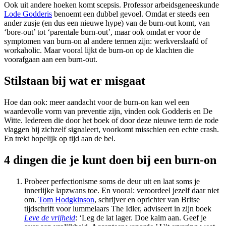
Ook uit andere hoeken komt scepsis. Professor arbeidsgeneeskunde
Lode Godderis
benoemt een dubbel gevoel. Omdat er steeds een
ander zusje (en dus een nieuwe hype) van de burn-out komt, van
‘bore-out’ tot ‘parentale burn-out’, maar ook omdat er voor de
symptomen van burn-on al andere termen zijn: werkverslaafd of
workaholic. Maar vooral lijkt de burn-on op de klachten die
voorafgaan aan een burn-out.
Stilstaan bij wat er misgaat
Hoe dan ook: meer aandacht voor de burn-on kan wel een
waardevolle vorm van preventie zijn, vinden ook Godderis en De
Witte. Iedereen die door het boek of door deze nieuwe term de rode
vlaggen bij zichzelf signaleert, voorkomt misschien een echte crash.
En trekt hopelijk op tijd aan de bel.
4 dingen die je kunt doen bij een burn-on
Probeer perfectionisme soms de deur uit en laat soms je
innerlijke lapzwans toe. En vooral: veroordeel jezelf daar niet
om.
Tom Hodgkinson
, schrijver en oprichter van Britse
tijdschrift voor lummelaars The Idler, adviseert in zijn boek
Leve de vrijheid
: ‘Leg de lat lager. Doe kalm aan. Geef je