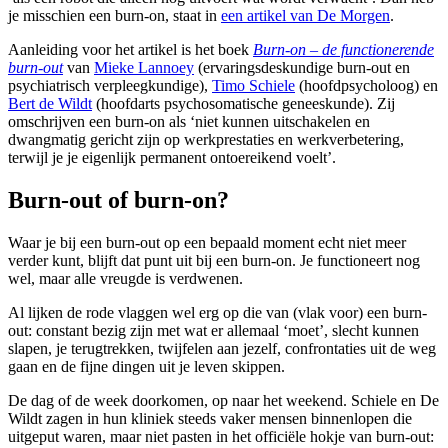
je misschien een burn-on, staat in
een artikel van De Morgen
.
Aanleiding voor het artikel is het boek
Burn-on – de functionerende
burn-out
van
Mieke Lannoey
(ervaringsdeskundige burn-out en
psychiatrisch verpleegkundige),
Timo Schiele
(hoofdpsycholoog) en
Bert de Wildt
(hoofdarts psychosomatische geneeskunde). Zij
omschrijven een burn-on als ‘niet kunnen uitschakelen en
dwangmatig gericht zijn op werkprestaties en werkverbetering,
terwijl je je eigenlijk permanent ontoereikend voelt’.
Burn-out of burn-on?
Waar je bij een burn-out op een bepaald moment echt niet meer
verder kunt, blijft dat punt uit bij een burn-on. Je functioneert nog
wel, maar alle vreugde is verdwenen.
Al lijken de rode vlaggen wel erg op die van (vlak voor) een burn-
out: constant bezig zijn met wat er allemaal ‘moet’, slecht kunnen
slapen, je terugtrekken, twijfelen aan jezelf, confrontaties uit de weg
gaan en de fijne dingen uit je leven skippen.
De dag of de week doorkomen, op naar het weekend. Schiele en De
Wildt zagen in hun kliniek steeds vaker mensen binnenlopen die
uitgeput waren, maar niet pasten in het officiële hokje van burn-out: