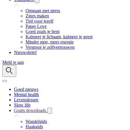
Omgaan met stress
Zines maken
Tijd voor jezelf
Paper Love
Goed zoals je bent
Kalmeer je lichaam, kalmeer je geest
Minder moe, meer energie
Vergroot je zelfvertrouwen
Nieuwsbrief
Meld je aan
Goed nieuws
Mental health
Levenslessen
Slow life
Gratis downloads
Wandelgids
Haakgids