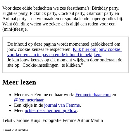
Voor deze editie bedachten we zes feestthema’s: Birthday party,
Eighties party, Picknick party, Cocktail party, Glamour party en
Animal party – en we maakten er sprankelende paper goodies bij.
Want één ding weten we zeker: er is altijd een reden voor een
(mini-)feestje.
De inhoud op deze pagina wordt momenteel geblokkeerd om
jouw cookie-keuzes te respecteren.
Klik hier om jouw cookie-
voorkeuren aan te passen en de inhoud te bekijken.
Je kan jouw keuzes op elk moment wijzigen door onderaan de
site op "Cookie-instellingen" te klikken."
Meer lezen
Meer over Femme en haar werk:
Femmeterhaar.com
en
@femmeterhaar
.
Een kijkje in de
journal van Femme
.
Meer
achter de schermen bij Flow
.
Tekst Caroline Buijs Fotografie Femme Arthur Martin
Deel dit artikel