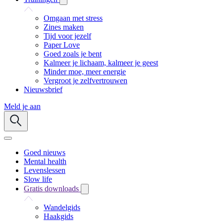
Omgaan met stress
Zines maken
Tijd voor jezelf
Paper Love
Goed zoals je bent
Kalmeer je lichaam, kalmeer je geest
Minder moe, meer energie
Vergroot je zelfvertrouwen
Nieuwsbrief
Meld je aan
Goed nieuws
Mental health
Levenslessen
Slow life
Gratis downloads
Wandelgids
Haakgids