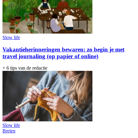
Slow life
Vakantieherinneringen bewaren: zo begin je met
travel journaling (op papier of online)
+ 6 tips van de redactie
Slow life
Breien