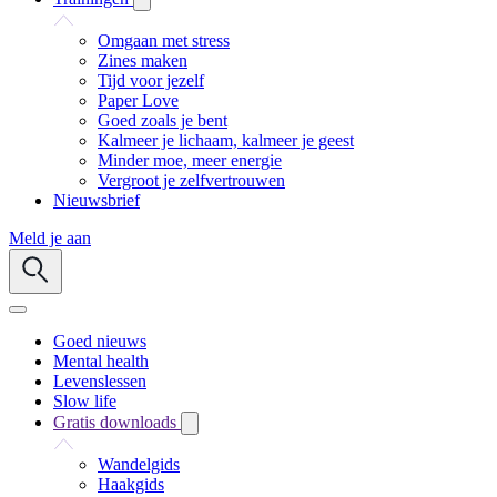
Omgaan met stress
Zines maken
Tijd voor jezelf
Paper Love
Goed zoals je bent
Kalmeer je lichaam, kalmeer je geest
Minder moe, meer energie
Vergroot je zelfvertrouwen
Nieuwsbrief
Meld je aan
Goed nieuws
Mental health
Levenslessen
Slow life
Gratis downloads
Wandelgids
Haakgids