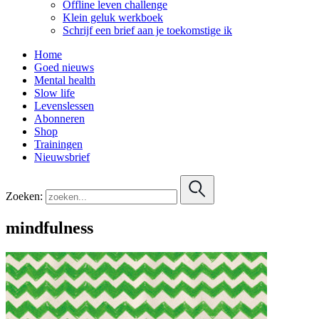
Offline leven challenge
Klein geluk werkboek
Schrijf een brief aan je toekomstige ik
Home
Goed nieuws
Mental health
Slow life
Levenslessen
Abonneren
Shop
Trainingen
Nieuwsbrief
Zoeken:
mindfulness