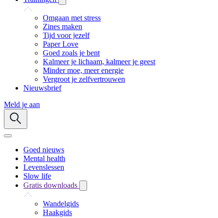
Omgaan met stress
Zines maken
Tijd voor jezelf
Paper Love
Goed zoals je bent
Kalmeer je lichaam, kalmeer je geest
Minder moe, meer energie
Vergroot je zelfvertrouwen
Nieuwsbrief
Meld je aan
Goed nieuws
Mental health
Levenslessen
Slow life
Gratis downloads
Wandelgids
Haakgids