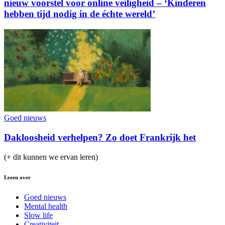
nieuw voorstel voor online veiligheid – ‘Kinderen
hebben tijd nodig in de échte wereld’
Goed nieuws
Dakloosheid verhelpen? Zo doet Frankrijk het
(+ dit kunnen we ervan leren)
Lezen over
Goed nieuws
Mental health
Slow life
Creativiteit