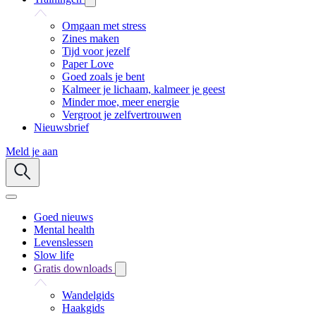
Omgaan met stress
Zines maken
Tijd voor jezelf
Paper Love
Goed zoals je bent
Kalmeer je lichaam, kalmeer je geest
Minder moe, meer energie
Vergroot je zelfvertrouwen
Nieuwsbrief
Meld je aan
Goed nieuws
Mental health
Levenslessen
Slow life
Gratis downloads
Wandelgids
Haakgids