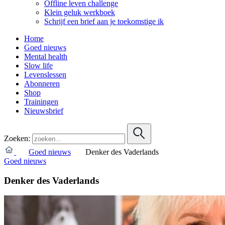
Offline leven challenge
Klein geluk werkboek
Schrijf een brief aan je toekomstige ik
Home
Goed nieuws
Mental health
Slow life
Levenslessen
Abonneren
Shop
Trainingen
Nieuwsbrief
Zoeken:
Goed nieuws
Denker des Vaderlands
Goed nieuws
Denker des Vaderlands