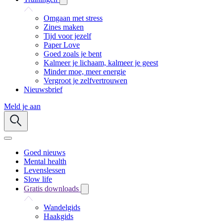
Omgaan met stress
Zines maken
Tijd voor jezelf
Paper Love
Goed zoals je bent
Kalmeer je lichaam, kalmeer je geest
Minder moe, meer energie
Vergroot je zelfvertrouwen
Nieuwsbrief
Meld je aan
Goed nieuws
Mental health
Levenslessen
Slow life
Gratis downloads
Wandelgids
Haakgids