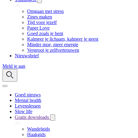
Omgaan met stress
Zines maken
Tijd voor jezelf
Paper Love
Goed zoals je bent
Kalmeer je lichaam, kalmeer je geest
Minder moe, meer energie
Vergroot je zelfvertrouwen
Nieuwsbrief
Meld je aan
Goed nieuws
Mental health
Levenslessen
Slow life
Gratis downloads
Wandelgids
Haakgids