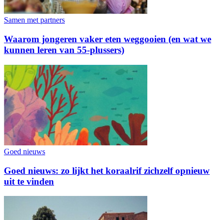
Samen met partners
Waarom jongeren vaker eten weggooien (en wat we
kunnen leren van 55-plussers)
Goed nieuws
Goed nieuws: zo lijkt het koraalrif zichzelf opnieuw
uit te vinden