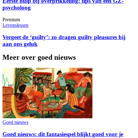
Eerste hulp bij overprikkeling: tips van een GZ-
psycholoog
Premium
Levenslessen
Vergeet de ‘guilty’: zo dragen guilty pleasures bij
aan ons geluk
Meer over goed nieuws
Goed nieuws
Goed nieuws: dit fantasiespel blijkt goed voor je