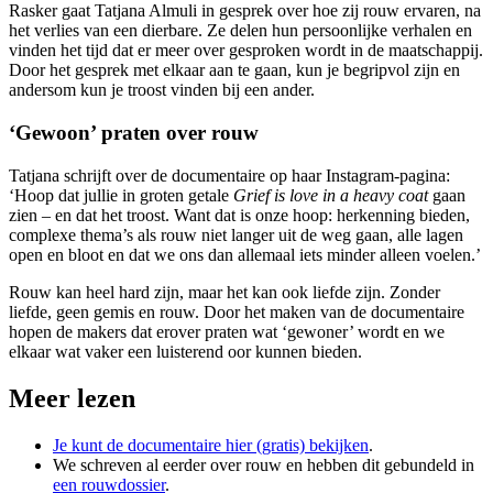
Rasker gaat Tatjana Almuli in gesprek over hoe zij rouw ervaren, na
het verlies van een dierbare. Ze delen hun persoonlijke verhalen en
vinden het tijd dat er meer over gesproken wordt in de maatschappij.
Door het gesprek met elkaar aan te gaan, kun je begripvol zijn en
andersom kun je troost vinden bij een ander.
‘Gewoon’ praten over rouw
Tatjana schrijft over de documentaire op haar Instagram-pagina:
‘Hoop dat jullie in groten getale
Grief is love in a heavy coat
gaan
zien – en dat het troost. Want dat is onze hoop: herkenning bieden,
complexe thema’s als rouw niet langer uit de weg gaan, alle lagen
open en bloot en dat we ons dan allemaal iets minder alleen voelen.’
Rouw kan heel hard zijn, maar het kan ook liefde zijn. Zonder
liefde, geen gemis en rouw. Door het maken van de documentaire
hopen de makers dat erover praten wat ‘gewoner’ wordt en we
elkaar wat vaker een luisterend oor kunnen bieden.
Meer lezen
Je kunt de documentaire hier (gratis) bekijken
.
We schreven al eerder over rouw en hebben dit gebundeld in
een rouwdossier
.