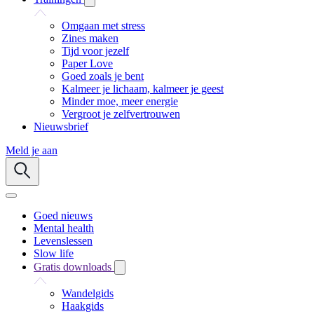
Omgaan met stress
Zines maken
Tijd voor jezelf
Paper Love
Goed zoals je bent
Kalmeer je lichaam, kalmeer je geest
Minder moe, meer energie
Vergroot je zelfvertrouwen
Nieuwsbrief
Meld je aan
Goed nieuws
Mental health
Levenslessen
Slow life
Gratis downloads
Wandelgids
Haakgids