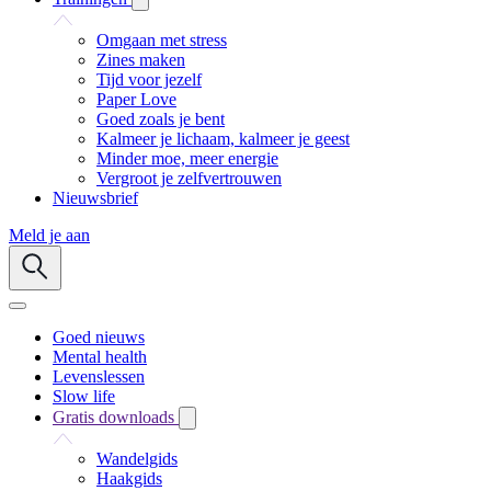
Omgaan met stress
Zines maken
Tijd voor jezelf
Paper Love
Goed zoals je bent
Kalmeer je lichaam, kalmeer je geest
Minder moe, meer energie
Vergroot je zelfvertrouwen
Nieuwsbrief
Meld je aan
Goed nieuws
Mental health
Levenslessen
Slow life
Gratis downloads
Wandelgids
Haakgids