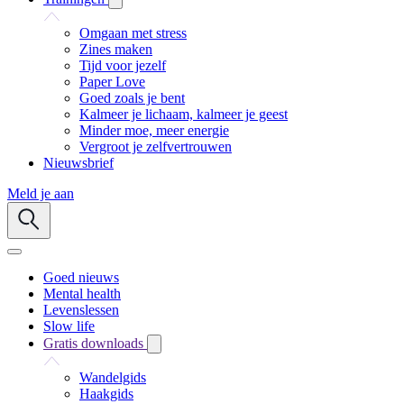
Omgaan met stress
Zines maken
Tijd voor jezelf
Paper Love
Goed zoals je bent
Kalmeer je lichaam, kalmeer je geest
Minder moe, meer energie
Vergroot je zelfvertrouwen
Nieuwsbrief
Meld je aan
Goed nieuws
Mental health
Levenslessen
Slow life
Gratis downloads
Wandelgids
Haakgids