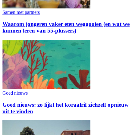
Samen met partners
Waarom jongeren vaker eten weggooien (en wat we
kunnen leren van 55-plussers)
Goed nieuws
Goed nieuws: zo lijkt het koraalrif zichzelf opnieuw
uit te vinden