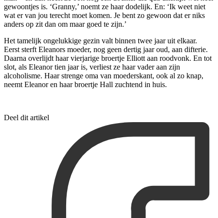
gewoontjes is. ‘Granny,’ noemt ze haar dodelijk. En: ‘Ik weet niet
wat er van jou terecht moet komen. Je bent zo gewoon dat er niks
anders op zit dan om maar goed te zijn.’
Het tamelijk ongelukkige gezin valt binnen twee jaar uit elkaar.
Eerst sterft Eleanors moeder, nog geen dertig jaar oud, aan difterie.
Daarna overlijdt haar vierjarige broertje Elliott aan roodvonk. En tot
slot, als Eleanor tien jaar is, verliest ze haar vader aan zijn
alcoholisme. Haar strenge oma van moederskant, ook al zo knap,
neemt Eleanor en haar broertje Hall zuchtend in huis.
Deel dit artikel