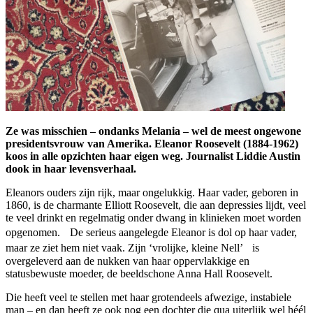
Ze was misschien – ondanks Melania – wel de meest ongewone
presidentsvrouw van Amerika. Eleanor Roosevelt (1884-1962)
koos in alle opzichten haar eigen weg. Journalist Liddie Austin
dook in haar levensverhaal.
Eleanors ouders zijn rijk, maar ongelukkig. Haar vader, geboren in
1860, is de charmante Elliott Roosevelt, die aan depressies lijdt, veel
te veel drinkt en regelmatig onder dwang in klinieken moet worden
opgenomen. De serieus aangelegde Eleanor is dol op haar vader,
maar ze ziet hem niet vaak. Zijn ‘vrolijke, kleine Nell’ is
overgeleverd aan de nukken van haar oppervlakkige en
statusbewuste moeder, de beeldschone Anna Hall Roosevelt.
Die heeft veel te stellen met haar grotendeels afwezige, instabiele
man – en dan heeft ze ook nog een dochter die qua uiterlijk wel héél