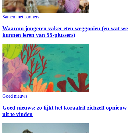
Samen met partners
Waarom jongeren vaker eten weggooien (en wat we
kunnen leren van 55-plussers)
Goed nieuws
Goed nieuws: zo lijkt het koraalrif zichzelf opnieuw
uit te vinden