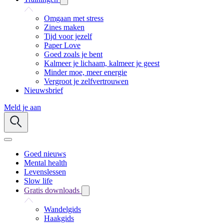
Omgaan met stress
Zines maken
Tijd voor jezelf
Paper Love
Goed zoals je bent
Kalmeer je lichaam, kalmeer je geest
Minder moe, meer energie
Vergroot je zelfvertrouwen
Nieuwsbrief
Meld je aan
Goed nieuws
Mental health
Levenslessen
Slow life
Gratis downloads
Wandelgids
Haakgids