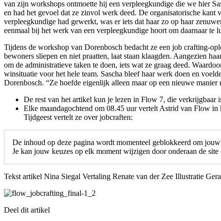
van zijn workshops ontmoette hij een verpleegkundige die we hier Sas
en had het gevoel dat ze zinvol werk deed. De organisatorische kant 
verpleegkundige had gewerkt, was er iets dat haar zo op haar zenuw
eenmaal bij het werk van een verpleegkundige hoort om daarnaar te lu
Tijdens de workshop van Dorenbosch bedacht ze een job crafting-oplos
bewoners sliepen en niet praatten, laat staan klaagden. Aangezien haar
om de administratieve taken te doen, iets wat ze graag deed. Waardo
winsituatie voor het hele team. Sascha bleef haar werk doen en voelde 
Dorenbosch. “Ze hoefde eigenlijk alleen maar op een nieuwe manier n
De rest van het artikel kun je lezen in Flow 7, die verkrijgbaar 
Elke maandagochtend om 08.45 uur vertelt Astrid van Flow i
Tijdgeest vertelt ze over jobcraften:
De inhoud op deze pagina wordt momenteel geblokkeerd om jouw c
Je kan jouw keuzes op elk moment wijzigen door onderaan de site o
Tekst artikel Nina Siegal Vertaling Renate van der Zee Illustratie Ger
Deel dit artikel