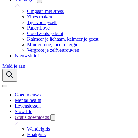
Omgaan met stress
Zines maken
Tijd voor jezelf
Paper Love
Goed zoals je bent
Kalmeer je lichaam, kalmeer je geest
Minder moe, meer energie
Vergroot je zelfvertrouwen
Nieuwsbrief
Meld je aan
Goed nieuws
Mental health
Levenslessen
Slow life
Gratis downloads
Wandelgids
Haakgids