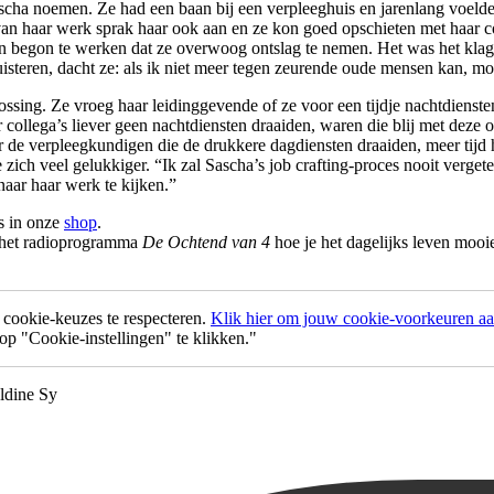
cha noemen. Ze had een baan bij een verpleeghuis en jarenlang voelde 
van haar werk sprak haar ook aan en ze kon goed opschieten met haar co
en begon te werken dat ze overwoog ontslag te nemen. Het was het klag
isteren, dacht ze: als ik niet meer tegen zeurende oude mensen kan, m
sing. Ze vroeg haar leidinggevende of ze voor een tijdje nachtdienste
 collega’s liever geen nachtdiensten draaiden, waren die blij met deze 
or de verpleegkundigen die de drukkere dagdiensten draaiden, meer tijd
zich veel gelukkiger. “Ik zal Sascha’s job crafting-proces nooit verget
aar haar werk te kijken.”
is in onze
shop
.
n het radioprogramma
De Ochtend van 4
hoe je het dagelijks leven mooie
ookie-keuzes te respecteren.
Klik hier om jouw cookie-voorkeuren aan
p "Cookie-instellingen" te klikken."
aldine Sy