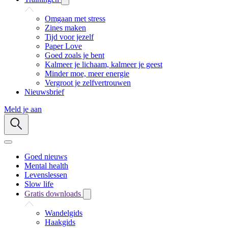
Omgaan met stress
Zines maken
Tijd voor jezelf
Paper Love
Goed zoals je bent
Kalmeer je lichaam, kalmeer je geest
Minder moe, meer energie
Vergroot je zelfvertrouwen
Nieuwsbrief
Meld je aan
Goed nieuws
Mental health
Levenslessen
Slow life
Gratis downloads
Wandelgids
Haakgids