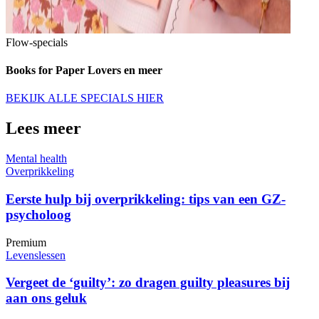
Flow-specials
Books for Paper Lovers en meer
BEKIJK ALLE SPECIALS HIER
Lees meer
Mental health
Overprikkeling
Eerste hulp bij overprikkeling: tips van een GZ-
psycholoog
Premium
Levenslessen
Vergeet de ‘guilty’: zo dragen guilty pleasures bij
aan ons geluk