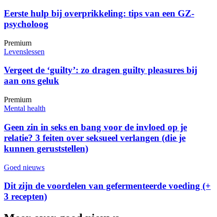
Eerste hulp bij overprikkeling: tips van een GZ-
psycholoog
Premium
Levenslessen
Vergeet de ‘guilty’: zo dragen guilty pleasures bij
aan ons geluk
Premium
Mental health
Geen zin in seks en bang voor de invloed op je
relatie? 3 feiten over seksueel verlangen (die je
kunnen geruststellen)
Goed nieuws
Dit zijn de voordelen van gefermenteerde voeding (+
3 recepten)