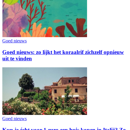
Goed nieuws
Goed nieuws: zo lijkt het koraalrif zichzelf opnieuw
uit te vinden
Goed nieuws
Kun je écht voor 1 euro een huis kopen in Italië? Zo