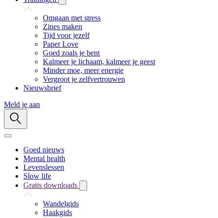
Omgaan met stress
Zines maken
Tijd voor jezelf
Paper Love
Goed zoals je bent
Kalmeer je lichaam, kalmeer je geest
Minder moe, meer energie
Vergroot je zelfvertrouwen
Nieuwsbrief
Meld je aan
Goed nieuws
Mental health
Levenslessen
Slow life
Gratis downloads
Wandelgids
Haakgids