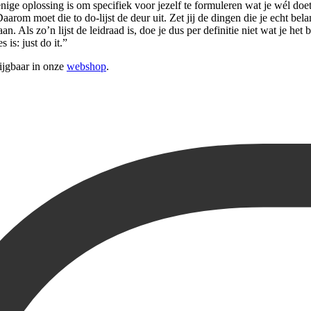
 enige oplossing is om specifiek voor jezelf te formuleren wat je wél do
rom moet die to do-lijst de deur uit. Zet jij de dingen die je echt belan
an. Als zo’n lijst de leidraad is, doe je dus per definitie niet wat je he
is: just do it.”
rijgbaar in onze
webshop
.