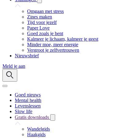
Omgaan met stress
Zines maken
Tijd voor jezelf
Paper Love
Goed zoals je bent
Kalmeer je lichaam, kalmeer je geest
Minder moe, meer energie
Vergroot je zelfvertrouwen
Nieuwsbrief
Meld je aan
Goed nieuws
Mental health
Levenslessen
Slow life
Gratis downloads
Wandelgids
Haakgids