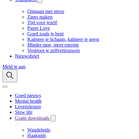
Omgaan met stress
Zines maken
Tijd voor jezelf
Paper Love
Goed zoals je bent
Kalmeer je lichaam, kalmeer je geest
Minder moe, meer energie
Vergroot je zelfvertrouwen
Nieuwsbrief
Meld je aan
Goed nieuws
Mental health
Levenslessen
Slow life
Gratis downloads
Wandelgids
Haakgids