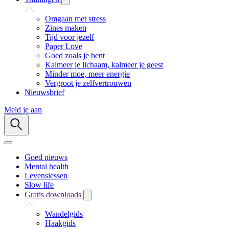
Omgaan met stress
Zines maken
Tijd voor jezelf
Paper Love
Goed zoals je bent
Kalmeer je lichaam, kalmeer je geest
Minder moe, meer energie
Vergroot je zelfvertrouwen
Nieuwsbrief
Meld je aan
Goed nieuws
Mental health
Levenslessen
Slow life
Gratis downloads
Wandelgids
Haakgids