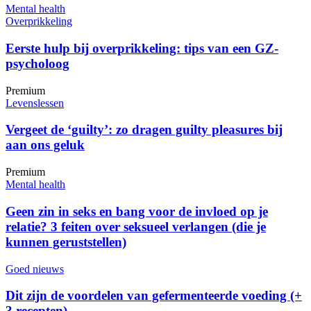
Mental health
Overprikkeling
Eerste hulp bij overprikkeling: tips van een GZ-
psycholoog
Premium
Levenslessen
Vergeet de ‘guilty’: zo dragen guilty pleasures bij
aan ons geluk
Premium
Mental health
Geen zin in seks en bang voor de invloed op je
relatie? 3 feiten over seksueel verlangen (die je
kunnen geruststellen)
Goed nieuws
Dit zijn de voordelen van gefermenteerde voeding (+
3 recepten)