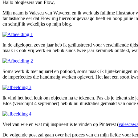
Hallo bloglezers van Flow,
Mijn naam is Valesca van Waveren en ik werk als fulltime illustrator va
fantastische eer dat Flow mij hiervoor gevraagd heeft en hoop jullie
en schrijf ik wekelijks op mijn blog.
In de afgelopen zeven jaar heb ik geïllustreerd voor verschillende ti
maak ik ook vrij werk en heb ik sinds twee jaar keramiek ontdekt, wa
Soms werk ik met aquarel en potlood, soms maak ik lijntekeningen met i
de imperfecties die handmatig werken oplevert. Het laat een soort kwe
Ik vind het heel leuk om objecten na te tekenen. Pas als je tekent zie
Blos (verschijnt 4 september) heb ik nu illustraties gemaakt van oude 
Veel van wie en wat mij inspireert is te vinden op Pinterest (
valescaw
De volgende post zal gaan over het proces van en mijn liefde voor ke