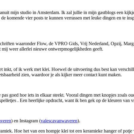
nuit mijn studio in Amsterdam. Ik zal jullie in mijn gastblogs een kijkje
 in de komende vier posts te kunnen verrassen met leuke dingen en te i
jdschriften waaronder Flow, de VPRO Gids, Vrij Nederland, Opzij, Margr
t mij weer allerlei nieuwe ontwerpmogelijkheden geeft.
nkt, of ik werk met klei. Hoewel de uitvoering dus best kan verschillen
tsbaarheid zien, waardoor je als kijker meer contact kunt maken.
 je pas goed hoe iets in elkaar steekt. Vooral dingen met knopjes zoals 
spelletjes . Een heerlijke opdracht, want ik ben gek op de kleuren van v
averen
) en Instagram (
valescavanwaveren
).
ramiek. Hoe het van een hompje klei tot een keramieke hanger of potje