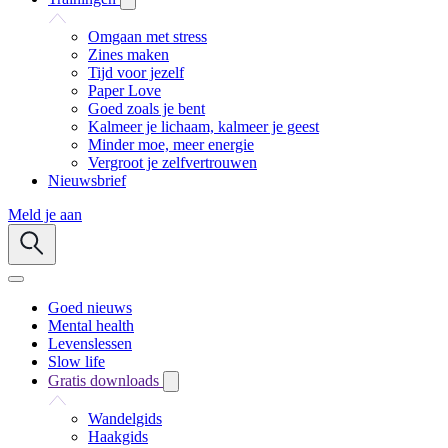
Omgaan met stress
Zines maken
Tijd voor jezelf
Paper Love
Goed zoals je bent
Kalmeer je lichaam, kalmeer je geest
Minder moe, meer energie
Vergroot je zelfvertrouwen
Nieuwsbrief
Meld je aan
Goed nieuws
Mental health
Levenslessen
Slow life
Gratis downloads
Wandelgids
Haakgids