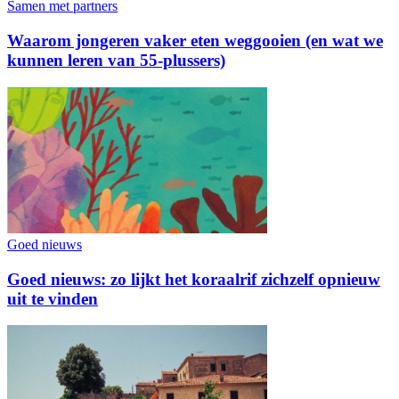
Samen met partners
Waarom jongeren vaker eten weggooien (en wat we
kunnen leren van 55-plussers)
Goed nieuws
Goed nieuws: zo lijkt het koraalrif zichzelf opnieuw
uit te vinden