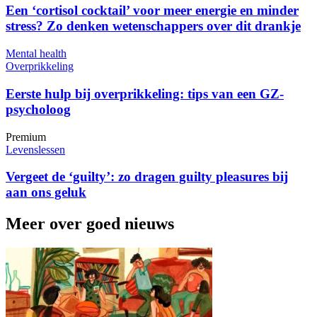
Een ‘cortisol cocktail’ voor meer energie en minder
stress? Zo denken wetenschappers over dit drankje
Mental health
Overprikkeling
Eerste hulp bij overprikkeling: tips van een GZ-
psycholoog
Premium
Levenslessen
Vergeet de ‘guilty’: zo dragen guilty pleasures bij
aan ons geluk
Meer over goed nieuws