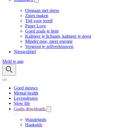
Omgaan met stress
Zines maken
Tijd voor jezelf
Paper Love
Goed zoals je bent
Kalmeer je lichaam, kalmeer je geest
Minder moe, meer energie
Vergroot je zelfvertrouwen
Nieuwsbrief
Meld je aan
Goed nieuws
Mental health
Levenslessen
Slow life
Gratis downloads
Wandelgids
Haakgids