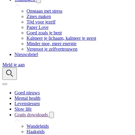
Omgaan met stress
Zines maken
Tijd voor jezelf
Paper Love
Goed zoals je bent
Kalmeer je lichaam, kalmeer je geest
Minder moe, meer energie
Vergroot je zelfvertrouwen
Nieuwsbrief
Meld je aan
Goed nieuws
Mental health
Levenslessen
Slow life
Gratis downloads
Wandelgids
Haakgids