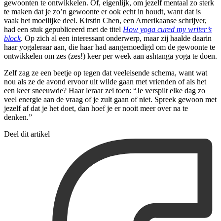
gewoonten te ontwikkelen. Of, eigenlijk, om jezelf mentaal zo sterk
te maken dat je zo’n gewoonte er ook echt in houdt, want dat is
vaak het moeilijke deel. Kirstin Chen, een Amerikaanse schrijver,
had een stuk gepubliceerd met de titel
How yoga cured my writer’s
block
. Op zich al een interessant onderwerp, maar zij haalde daarin
haar yogaleraar aan, die haar had aangemoedigd om de gewoonte te
ontwikkelen om zes (zes!) keer per week aan ashtanga yoga te doen.
Zelf zag ze een beetje op tegen dat veeleisende schema, want wat
nou als ze de avond ervoor uit wilde gaan met vrienden of als het
een keer sneeuwde? Haar leraar zei toen: “Je verspilt elke dag zo
veel energie aan de vraag of je zult gaan of niet. Spreek gewoon met
jezelf af dat je het doet, dan hoef je er nooit meer over na te
denken.”
Deel dit artikel