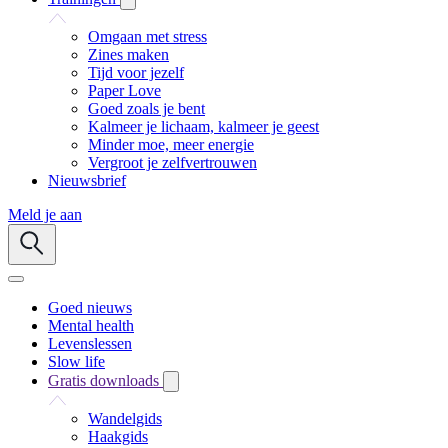
Omgaan met stress
Zines maken
Tijd voor jezelf
Paper Love
Goed zoals je bent
Kalmeer je lichaam, kalmeer je geest
Minder moe, meer energie
Vergroot je zelfvertrouwen
Nieuwsbrief
Meld je aan
Goed nieuws
Mental health
Levenslessen
Slow life
Gratis downloads
Wandelgids
Haakgids