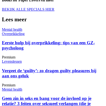
Books for Paper Lovers en meer
BEKIJK ALLE SPECIALS HIER
Lees meer
Mental health
Overprikkeling
Eerste hulp bij overprikkeling: tips van een GZ-
psycholoog
Premium
Levenslessen
Vergeet de ‘guilty’: zo dragen guilty pleasures bij
aan ons geluk
Premium
Mental health
Geen zin in seks en bang voor de invloed op je
relatie? 3 feiten over seksueel verlangen (die je