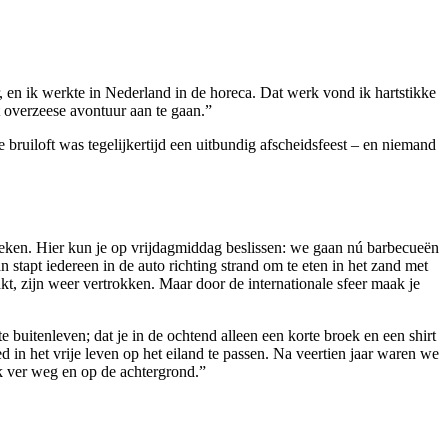
 en ik werkte in Nederland in de horeca. Dat werk vond ik hartstikke
t overzeese avontuur aan te gaan.”
ruiloft was tegelijkertijd een uitbundig afscheidsfeest – en niemand
 weken. Hier kun je op vrijdagmiddag beslissen: we gaan nú barbecueën
stapt iedereen in de auto richting strand om te eten in het zand met
kt, zijn weer vertrokken. Maar door de internationale sfeer maak je
buiten­leven; dat je in de ochtend alleen een korte broek en een shirt
ed in het vrije leven op het eiland te passen. Na veertien jaar waren we
ak ver weg en op de achtergrond.”