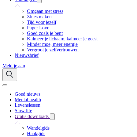
Omgaan met stress
Zines maken
Tijd voor jezelf
Paper Love
Goed zoals je bent
Kalmeer je lichaam, kalmeer je geest
Minder moe, meer energie
Vergroot je zelfvertrouwen
Nieuwsbrief
Meld je aan
Goed nieuws
Mental health
Levenslessen
Slow life
Gratis downloads
Wandelgids
Haakgids