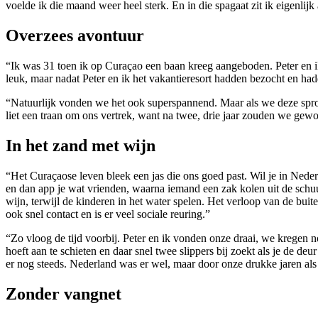
voelde ik die maand weer heel sterk. En in die spagaat zit ik eigenlijk a
Overzees avontuur
“Ik was 31 toen ik op Curaçao een baan kreeg aangeboden. Peter en ik
leuk, maar nadat Peter en ik het vakantieresort hadden bezocht en ha
“Natuurlijk vonden we het ook superspannend. Maar als we deze sprong
liet een traan om ons vertrek, want na twee, drie jaar zouden we ge
In het zand met wijn
“Het Curaçaose leven bleek een jas die ons goed past. Wil je in Nede
en dan app je wat vrienden, waarna iemand een zak kolen uit de schuur
wijn, terwijl de kinderen in het water spelen. Het verloop van de bui
ook snel contact en is er veel sociale reuring.”
“Zo vloog de tijd voorbij. Peter en ik vonden onze draai, we kregen no
hoeft aan te schieten en daar snel twee slippers bij zoekt als je de de
er nog steeds. Nederland was er wel, maar door onze drukke jaren als
Zonder vangnet