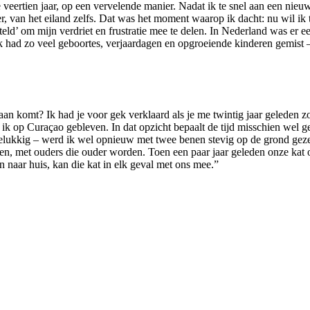
eertien jaar, op een vervelende manier. Nadat ik te snel aan een nieu
 van het eiland zelfs. Dat was het moment waarop ik dacht: nu wil ik t
d’ om mijn verdriet en frustratie mee te delen. In Nederland was er e
k had zo veel geboortes, verjaardagen en opgroeiende kinderen gemist 
daan komt? Ik had je voor gek verklaard als je me twintig jaar geleden 
k op Curaçao gebleven. In dat opzicht bepaalt de tijd misschien wel ge
 gelukkig – werd ik wel opnieuw met twee benen stevig op de grond geze
en, met ouders die ouder worden. Toen een paar jaar geleden onze kat o
 naar huis, kan die kat in elk geval met ons mee.”