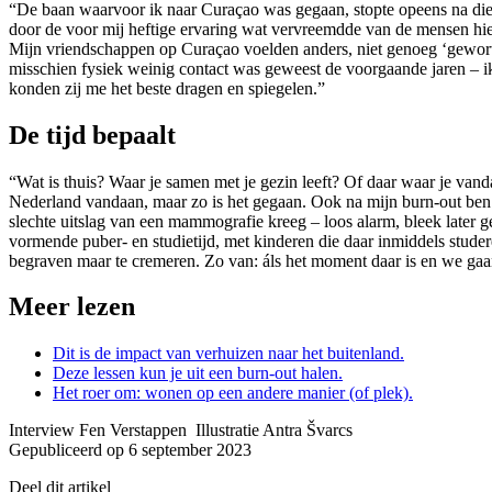
“De baan waarvoor ik naar Curaçao was gegaan, stopte opeens na die v
door de voor mij heftige ervaring wat vervreemdde van de mensen hier,
Mijn vriendschappen op Curaçao voelden anders, niet genoeg ‘gewortel
misschien fysiek weinig contact was geweest de voorgaande jaren – i
konden zij me het beste dragen en spiegelen.”
De tijd bepaalt
“Wat is thuis? Waar je samen met je gezin leeft? Of daar waar je van
Nederland vandaan, maar zo is het gegaan. Ook na mijn burn-out ben i
slechte uitslag van een mammografie kreeg – loos alarm, bleek later
vormende puber- en studietijd, met kinderen die daar inmiddels studer
begraven maar te cremeren. Zo van: áls het moment daar is en we gaan
Meer lezen
Dit is de impact van verhuizen naar het buitenland.
Deze lessen kun je uit een burn-out halen.
Het roer om: wonen op een andere manier (of plek).
Interview Fen Verstappen Illustratie Antra Švarcs
Gepubliceerd op 6 september 2023
Deel dit artikel