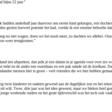
l bijna 22 jaar.”
 hadden anderhalf jaar daarvoor ons eerste kind gekregen, een dochter,
dden gezien hoeveel potentie het had, voelde ik een enorme behoefte da
 nu niet wagen, doen we het nooit meer, zo dachten we allebei. Onze b
woon weer terugkomen.”
rland iets afspreken, dan prik je een datum in je agenda voor over zes
 trekt en de ander een ossenhaas en een pak salade uit de koelkast. Dan 
tenlandse mensen hier is groot – veel vrienden die we hier hebben gemaa
g twee kinderen en raakten gewend aan de dagelijkse zon en het relaxte 
ur uit wilt. Twee, drie jaar was het idee geweest, maar we bleken heel go
 jonge werkende ouders en het grote tijdsverschil was het toch ook va