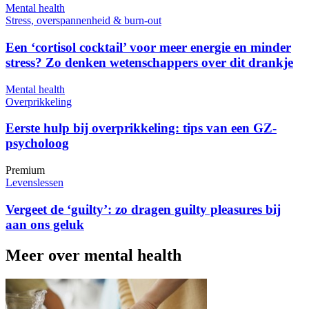
Mental health
Stress, overspannenheid & burn-out
Een ‘cortisol cocktail’ voor meer energie en minder
stress? Zo denken wetenschappers over dit drankje
Mental health
Overprikkeling
Eerste hulp bij overprikkeling: tips van een GZ-
psycholoog
Premium
Levenslessen
Vergeet de ‘guilty’: zo dragen guilty pleasures bij
aan ons geluk
Meer over mental health