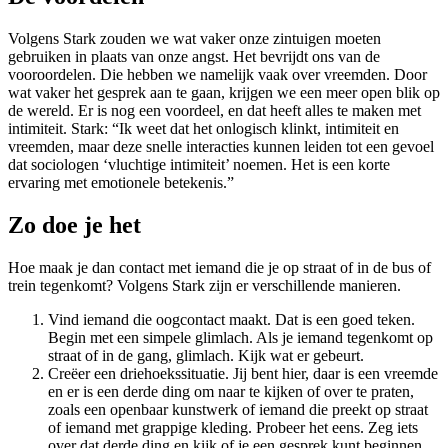
Volgens Stark zouden we wat vaker onze zintuigen moeten
gebruiken in plaats van onze angst. Het bevrijdt ons van de
vooroordelen. Die hebben we namelijk vaak over vreemden. Door
wat vaker het gesprek aan te gaan, krijgen we een meer open blik op
de wereld. Er is nog een voordeel, en dat heeft alles te maken met
intimiteit. Stark: “Ik weet dat het onlogisch klinkt, intimiteit en
vreemden, maar deze snelle interacties kunnen leiden tot een gevoel
dat sociologen ‘vluchtige intimiteit’ noemen. Het is een korte
ervaring met emotionele betekenis.”
Zo doe je het
Hoe maak je dan contact met iemand die je op straat of in de bus of
trein tegenkomt? Volgens Stark zijn er verschillende manieren.
Vind iemand die oogcontact maakt. Dat is een goed teken.
Begin met een simpele glimlach. Als je iemand tegenkomt op
straat of in de gang, glimlach. Kijk wat er gebeurt.
Creëer een driehoekssituatie. Jij bent hier, daar is een vreemde
en er is een derde ding om naar te kijken of over te praten,
zoals een openbaar kunstwerk of iemand die preekt op straat
of iemand met grappige kleding. Probeer het eens. Zeg iets
over dat derde ding en kijk of je een gesprek kunt beginnen.