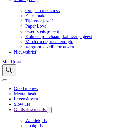
Omgaan met stress
Zines maken
Tijd voor jezelf
Paper Love
Goed zoals je bent
Kalmeer je lichaam, kalmeer je geest
Minder moe, meer energie
Vergroot je zelfvertrouwen
Nieuwsbrief
Meld je aan
Goed nieuws
Mental health
Levenslessen
Slow life
Gratis downloads
Wandelgids
Haakgids