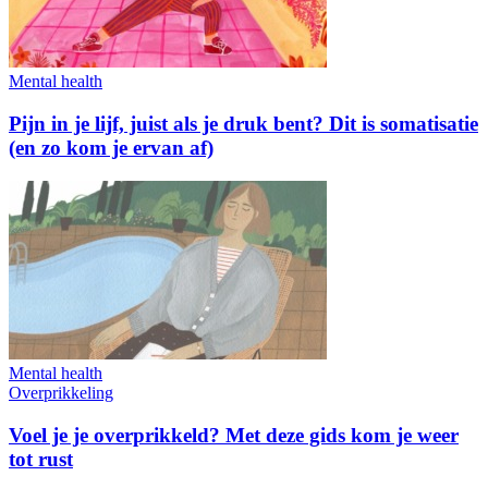
Mental health
Pijn in je lijf, juist als je druk bent? Dit is somatisatie
(en zo kom je ervan af)
Mental health
Overprikkeling
Voel je je overprikkeld? Met deze gids kom je weer
tot rust