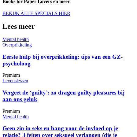
Books for Paper Lovers en meer
BEKIJK ALLE SPECIALS HIER
Lees meer
Mental health
Overprikkeling
Eerste hulp bij overprikkeling: tips van een GZ-
psycholoog
Premium
Levenslessen
Vergeet de ‘guilty’: zo dragen guilty pleasures bij
aan ons geluk
Premium
Mental health
Geen zin in seks en bang voor de invloed op je
relatie? 3 feiten over seksueel verlangen (die je