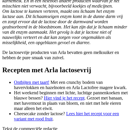
karnemelk. En in een heleboel andere producten waarvan je het
misschien niet verwacht, bijvoorbeeld koekjes of medicijnen.
Om lactose te kunnen verteren, maakt ons lichaam het enzym
lactase aan. Dit lichaamseigen enzym komt in de dunne darm vrij
en zorgt ervoor dat de lactose door de darmwand worden
geabsorbeerd in de bloedstroom. Het kan zijn dat je lichaam minder
van dit enzym aanmaakt. Het gevolg is dat je lactose niet of
nauwelijks verteert en dat kan zorgen voor ongemakken als
misselijkheid, een opgeblazen gevoel en diarree.
De lactosevrije producten van Arla bevatten geen melksuiker en
hebben de pure smaak van zuivel.
Recepten met Arla lactosevrij
Ontbijten met taart!
Met een crunchy bodem van
havervlokken en hazelnoten en Arla Lactofree magere kwark.
Het weekend beginnen met lichte, luchtige pannenkoeken met
blauwe bessen?
Hier vind je het recept
. Gezoet met banaan,
met havermout in plaats van bloem, en niet met hele eieren
maar alleen het eiwit.
Cheesecake zonder lactose?
Lees hier het recept voor een
variant met rood fruit
.
Tekst de commerciële redactie