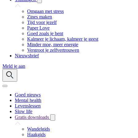
Omgaan met stress
Zines maken
Tijd voor jezelf
Paper Love
Goed zoals je bent
Kalmeer je lichaam, kalmeer je geest
Minder moe, meer energie
Vergroot je zelfvertrouwen
Nieuwsbrief
Meld je aan
Goed nieuws
Mental health
Levenslessen
Slow life
Gratis downloads
Wandelgids
Haakgids