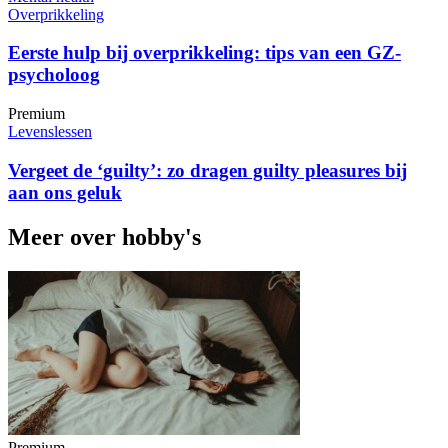
Overprikkeling
Eerste hulp bij overprikkeling: tips van een GZ-
psycholoog
Premium
Levenslessen
Vergeet de ‘guilty’: zo dragen guilty pleasures bij
aan ons geluk
Meer over hobby's
Premium