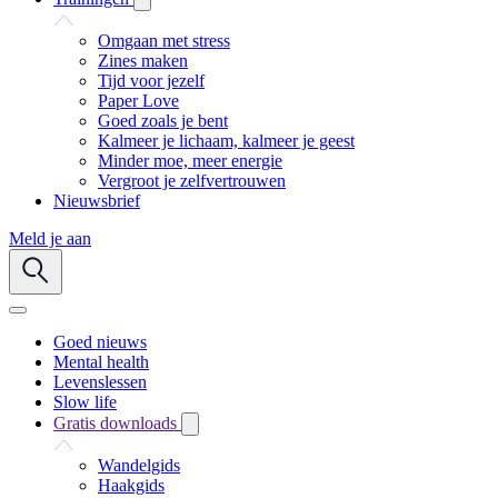
Omgaan met stress
Zines maken
Tijd voor jezelf
Paper Love
Goed zoals je bent
Kalmeer je lichaam, kalmeer je geest
Minder moe, meer energie
Vergroot je zelfvertrouwen
Nieuwsbrief
Meld je aan
Goed nieuws
Mental health
Levenslessen
Slow life
Gratis downloads
Wandelgids
Haakgids