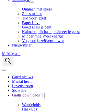
Omgaan met stress
Zines maken
Tijd voor jezelf
Paper Love
Goed zoals je bent
Kalmeer je lichaam, kalmeer je geest
Minder moe, meer energie
Vergroot je zelfvertrouwen
Nieuwsbrief
Meld je aan
Goed nieuws
Mental health
Levenslessen
Slow life
Gratis downloads
Wandelgids
Haakgids