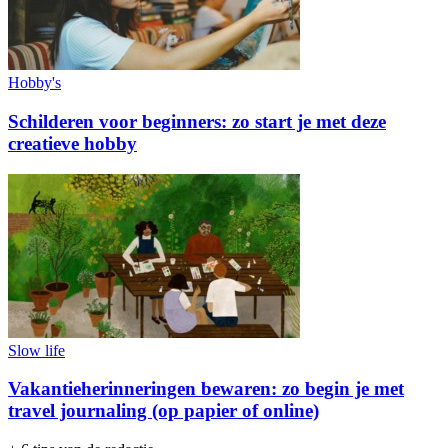
Hobby's
Schilderen voor beginners: zo start je met deze
creatieve hobby
Slow life
Vakantieherinneringen bewaren: zo begin je met
travel journaling (op papier of online)