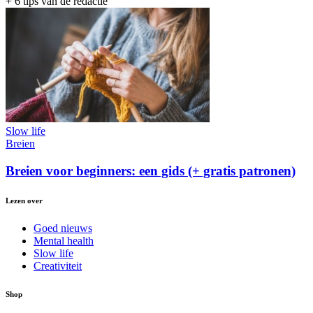
+ 6 tips van de redactie
Slow life
Breien
Breien voor beginners: een gids (+ gratis patronen)
Lezen over
Goed nieuws
Mental health
Slow life
Creativiteit
Shop