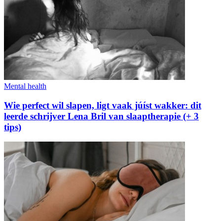
Mental health
Wie perfect wil slapen, ligt vaak júíst wakker: dit
leerde schrijver Lena Bril van slaaptherapie (+ 3
tips)