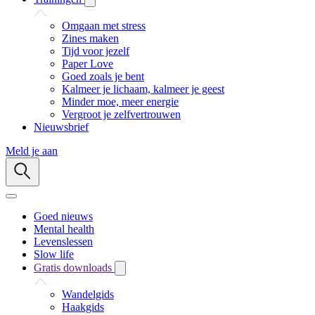
Omgaan met stress
Zines maken
Tijd voor jezelf
Paper Love
Goed zoals je bent
Kalmeer je lichaam, kalmeer je geest
Minder moe, meer energie
Vergroot je zelfvertrouwen
Nieuwsbrief
Meld je aan
Goed nieuws
Mental health
Levenslessen
Slow life
Gratis downloads
Wandelgids
Haakgids