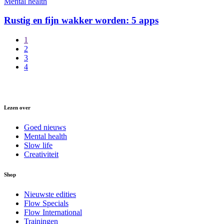
Mental health
Rustig en fijn wakker worden: 5 apps
1
2
3
4
Lezen over
Goed nieuws
Mental health
Slow life
Creativiteit
Shop
Nieuwste edities
Flow Specials
Flow International
Trainingen