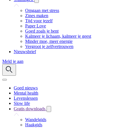
Omgaan met stress
Zines maken
Tijd voor jezelf
Paper Love
Goed zoals je bent
Kalmeer je lichaam, kalmeer je geest
Minder moe, meer energie
Vergroot je zelfvertrouwen
Nieuwsbrief
Meld je aan
Goed nieuws
Mental health
Levenslessen
Slow life
Gratis downloads
Wandelgids
Haakgids