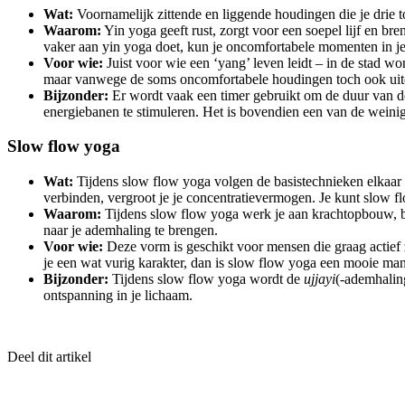
Wat:
Voornamelijk zittende en liggende houdingen die je drie 
Waarom:
Yin yoga geeft rust, zorgt voor een soepel lijf en bre
vaker aan yin yoga doet, kun je oncomfortabele momenten in je
Voor wie:
Juist voor wie een ‘yang’ leven leidt – in de stad wo
maar vanwege de soms oncomfortabele houdingen toch ook ui
Bijzonder:
Er wordt vaak een timer gebruikt om de duur van de
energiebanen te stimuleren. Het is bovendien een van de weini
Slow flow yoga
Wat:
Tijdens slow flow yoga volgen de basistechnieken elkaar 
verbinden, vergroot je je concentratievermogen. Je kunt slow flo
Waarom:
Tijdens slow flow yoga werk je aan krachtopbouw, bala
naar je ademhaling te brengen.
Voor wie:
Deze vorm is geschikt voor mensen die graag actief z
je een wat vurig karakter, dan is slow flow yoga een mooie mani
Bijzonder:
Tijdens slow flow yoga wordt de
ujjayi
(-ademhaling
ontspanning in je lichaam.
Deel dit artikel