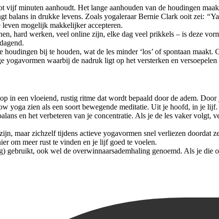
tot vijf minuten aanhoudt. Het lange aanhouden van de houdingen maak
ngt balans in drukke levens. Zoals yogaleraar Bernie Clark ooit zei:
“
Ya
 leven mogelijk makkelijker accepteren.
nen, hard werken, veel online zijn, elke dag veel prikkels – is deze vo
tdagend.
 houdingen bij te houden, wat de les minder ‘los’ of spontaan maakt.
ge yogavormen waarbij de nadruk ligt op het versterken en versoepelen
op in een vloeiend, rustig ritme dat wordt bepaald door de adem. Door 
w yoga zien als een soort bewegende meditatie. Uit je hoofd, in je lijf.
ns en het verbeteren van je concentratie. Als je de les vaker volgt, ve
ijn, maar zichzelf tijdens actieve yogavormen snel verliezen doordat ze 
er om meer rust te vinden en je lijf goed te voelen.
) gebruikt, ook wel de overwinnaarsademhaling genoemd. Als je die op d