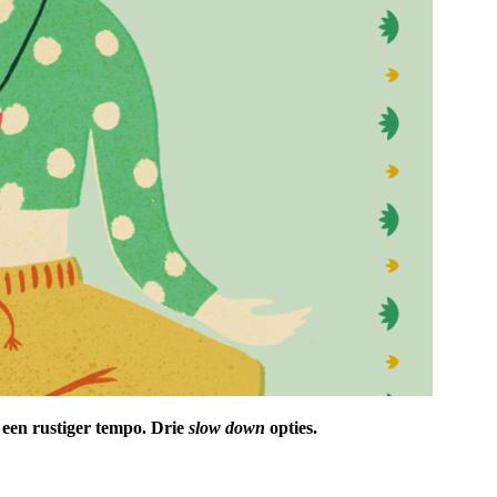
r een rustiger tempo. Drie
slow down
opties.