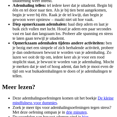
uitademing weer intrekt.
Ademhaling tellen:
tel iedere keer dat je uitademt. Begin bij
één en tel door naar tien. Als je bij tien bent aangekomen,
begin je weer bij één. Raak je de tel kwijt, dan begin je
gewoon weer opnieuw – maakt niet uit hoe vaak.
Diep opmerkzaam ademhalen:
haal diep adem en laat je
buik zich vullen met lucht. Houd je adem een paar secondes
vast en laat dan langzaam los. Probeer alle spanning en stress
te laten gaan terwijl je uitademt.
Opmerkzaam ademhalen tijdens andere activiteiten:
ben
je bezig met een simpele of zich herhalende activiteit, probeer
je dan ondertussen bewust te worden van je ademhaling. Zo
lazen we ooit de tip om, iedere keer als je voor een rood
stoplicht staat, je bewust te worden van je ademhaling. Mocht
je merken dat je snel of hoog ademt, dan heb je mooi even de
tijd om wat buikademhalingen te doen of je ademhalingen te
tellen.
Meer lezen?
Deze ademhalingsoefeningen komen uit het boekje
De kleine
mindfulness voor dummies
.
Zoek je meer tips voor ademhalingsoefeningen tegen stress?
Met deze oefening ontspan je in
drie minuten
.
De voordelen van bewust ademen vind je
hier
.