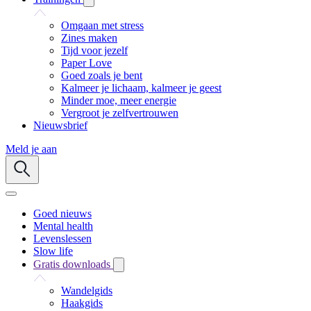
Omgaan met stress
Zines maken
Tijd voor jezelf
Paper Love
Goed zoals je bent
Kalmeer je lichaam, kalmeer je geest
Minder moe, meer energie
Vergroot je zelfvertrouwen
Nieuwsbrief
Meld je aan
Goed nieuws
Mental health
Levenslessen
Slow life
Gratis downloads
Wandelgids
Haakgids