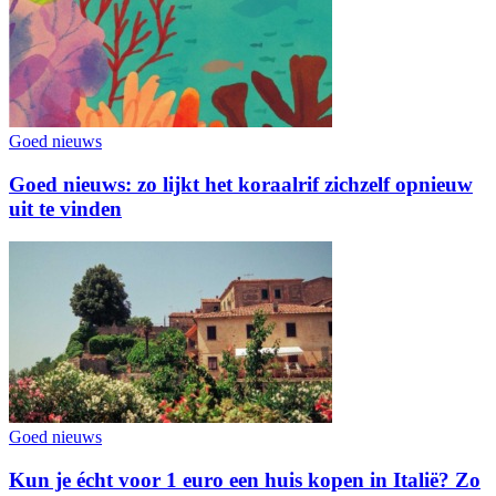
Goed nieuws
Goed nieuws: zo lijkt het koraalrif zichzelf opnieuw
uit te vinden
Goed nieuws
Kun je écht voor 1 euro een huis kopen in Italië? Zo