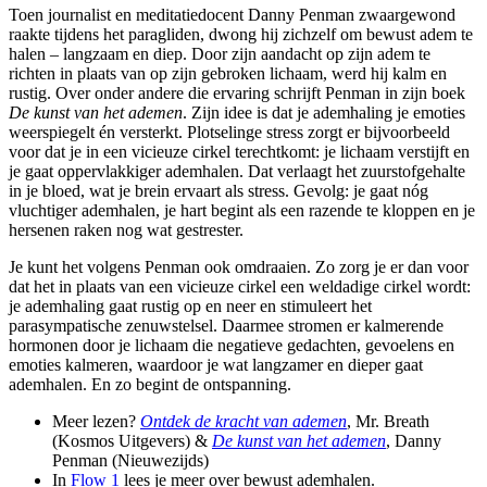
Toen journalist en meditatiedocent Danny Penman zwaargewond
raakte tijdens het paragliden, dwong hij zichzelf om bewust adem te
halen – langzaam en diep. Door zijn aandacht op zijn adem te
richten in plaats van op zijn gebroken lichaam, werd hij kalm en
rustig. Over onder andere die ervaring schrijft Penman in zijn boek
De kunst van het ademen
. Zijn idee is dat je ademhaling je emoties
weerspiegelt én versterkt. Plotselinge stress zorgt er bijvoorbeeld
voor dat je in een vicieuze cirkel terechtkomt: je lichaam verstijft en
je gaat oppervlakkiger ademhalen. Dat verlaagt het zuurstofgehalte
in je bloed, wat je brein ervaart als stress. Gevolg: je gaat nóg
vluchtiger ademhalen, je hart begint als een razende te kloppen en je
hersenen raken nog wat gestrester.
Je kunt het volgens Penman ook omdraaien. Zo zorg je er dan voor
dat het in plaats van een vicieuze cirkel een weldadige cirkel wordt:
je ademhaling gaat rustig op en neer en stimuleert het
parasympatische zenuwstelsel. Daarmee stromen er kalmerende
hormonen door je lichaam die negatieve gedachten, gevoelens en
emoties kalmeren, waardoor je wat langzamer en dieper gaat
ademhalen. En zo begint de ontspanning.
Meer lezen?
Ontdek de kracht van ademen
, Mr. Breath
(Kosmos Uitgevers) &
De kunst van het ademen
, Danny
Penman (Nieuwezijds)
In
Flow 1
lees je meer over bewust ademhalen.