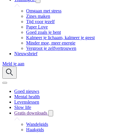
Omgaan met stress
Zines maken
Tijd voor jezelf
Paper Love
Goed zoals je bent
Kalmeer je lichaam, kalmeer je geest
Minder moe, meer energie
Vergroot je zelfvertrouwen
Nieuwsbrief
Meld je aan
Goed nieuws
Mental health
Levenslessen
Slow life
Gratis downloads
Wandelgids
Haakgids