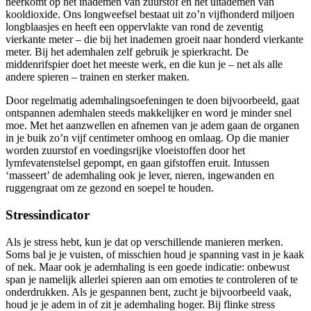
neerkomt op het inademen van zuurstof en het uitademen van
kooldioxide. Ons longweefsel bestaat uit zo’n vijfhonderd miljoen
longblaasjes en heeft een oppervlakte van rond de zeventig
vierkante meter – die bij het inademen groeit naar honderd vierkante
meter. Bij het ademhalen zelf gebruik je spierkracht. De
middenrifspier doet het meeste werk, en die kun je – net als alle
andere spieren – trainen en sterker maken.
Door regelmatig ademhalingsoefeningen te doen bijvoorbeeld, gaat
ontspannen ademhalen steeds makkelijker en word je minder snel
moe. Met het aanzwellen en afnemen van je adem gaan de organen
in je buik zo’n vijf centimeter omhoog en omlaag. Op die manier
worden zuurstof en voedingsrijke vloeistoffen door het
lymfevatenstelsel gepompt, en gaan gifstoffen eruit. Intussen
‘masseert’ de ademhaling ook je lever, nieren, ingewanden en
ruggengraat om ze gezond en soepel te houden.
Stressindicator
Als je stress hebt, kun je dat op verschillende manieren merken.
Soms bal je je vuisten, of misschien houd je spanning vast in je kaak
of nek. Maar ook je ademhaling is een goede indicatie: onbewust
span je namelijk allerlei spieren aan om emoties te controleren of te
onderdrukken. Als je gespannen bent, zucht je bijvoorbeeld vaak,
houd je je adem in of zit je ademhaling hoger. Bij flinke stress