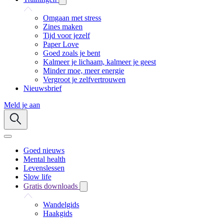
Omgaan met stress
Zines maken
Tijd voor jezelf
Paper Love
Goed zoals je bent
Kalmeer je lichaam, kalmeer je geest
Minder moe, meer energie
Vergroot je zelfvertrouwen
Nieuwsbrief
Meld je aan
Goed nieuws
Mental health
Levenslessen
Slow life
Gratis downloads
Wandelgids
Haakgids